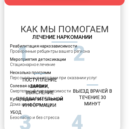
КАК МЫ ПОМОГАЕМ
ЛЕЧЕНИЕ НАРКОМАНИИ
1
2
Реабилитация наркозависимости
Проверенные ребцентры вашего региона
Мероприятия детоксикации
Стационарное лечение
Несколько программ
Персональные методики при оказании услуг
ПОСТУПЛЕНИЕ
Солевая аддикция
ЗАЯВКИ,
ВЫЕЗД ВРАЧЕЙ В
Смертельный тип зависимости
ВЫЯСНЕНИЕ
ТЕЧЕНИЕ 30
ПРЕДВАРИТЕЛЬНОЙ
Купирование абстиненции
МИНУТ
Дома или в больнице
ИНФОРМАЦИИ
УБОД
3
4
Безопасно и без стресса