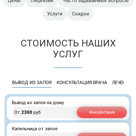
Цены
Лицензии
Часто задаваемые вопросы
Услуги
Скидки
СТОИМОСТЬ НАШИХ
УСЛУГ
ВЫВОД ИЗ ЗАПОЯ
КОНСУЛЬТАЦИЯ ВРАЧА
ЛЕЧЕНИЕ 
Вывод из запоя на дому
От
2300
руб
Консультация
Капельница от запоя