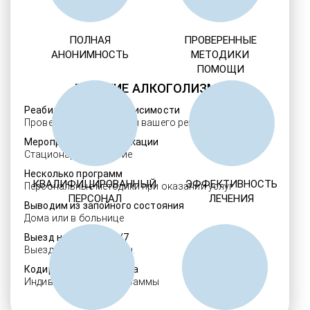
ПОЛНАЯ
ПРОВЕРЕННЫЕ
АНОНИМНОСТЬ
МЕТОДИКИ
ПОМОЩИ
ЛЕЧЕНИЕ АЛКОГОЛИЗМА
Реабилитация алкозависимости
Проверенные ребцентры вашего региона
Мероприятия детоксикации
Стационарное лечение
Несколько программ
КВАЛИФИЦИРОВАННЫЙ
ЭФФЕКТИВНОСТЬ
Персональные методики при оказании услуг
ПЕРСОНАЛ
ЛЕЧЕНИЯ
Выводим из запойного состояния
Дома или в больнице
Выезд нарколога 24/7
Выезд в течение 30 мин.
Кодировка алкоголизма
Индивидуальные программы