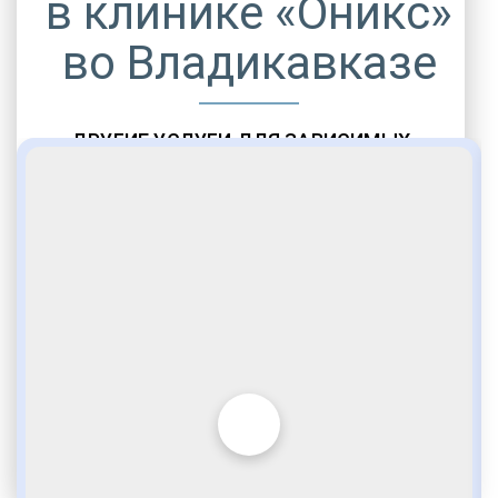
в клинике «Оникс»
во Владикавказе
ДРУГИЕ УСЛУГИ ДЛЯ ЗАВИСИМЫХ
Амбулаторная помощь
Врачебное наблюдение
Социальные программы
Полноценный возврат в социум
Комфортабельные палаты
Опытные медики
VIP программы помощи
Внимательное отношение
Игромания
Лудомания
Услуги адвоката
По статье 228