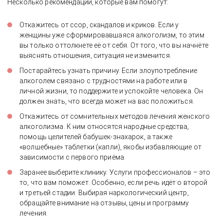
Несколько рекомендаций, которые вам помогут:
Откажитесь от ссор, скандалов и криков. Если у
женщины уже сформировавшаяся алкоголизм, то этим
вы только оттолкнете её от себя. От того, что вы начнёте
выяснять отношения, ситуация не изменится.
Постарайтесь узнать причину. Если злоупотребление
алкоголем связано с трудностями на работе или в
личной жизни, то поддержите и успокойте человека. Он
должен знать, что всегда может на вас положиться.
Откажитесь от сомнительных методов лечения женского
алкоголизма. К ним относятся народные средства,
помощь целителей бабушек-знахарок, а также
«волшебные» таблетки (капли), якобы избавляющие от
зависимости с первого приёма.
Заранее выберите клинику. Услуги профессионалов – это
то, что вам поможет. Особенно, если речь идёт о второй
и третьей стадии. Выбирая наркологический центр,
обращайте внимание на отзывы, цены и программу
лечения.