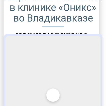
в клинике «Оникс»
во Владикавказе
ДРУГИЕ УСЛУГИ ДЛЯ ЗАВИСИМЫХ
Амбулаторная помощь
Врачебное наблюдение
Социальные программы
Полноценный возврат в социум
Комфортабельные палаты
Опытные медики
VIP программы помощи
Внимательное отношение
Игромания
Лудомания
Услуги адвоката
По статье 228