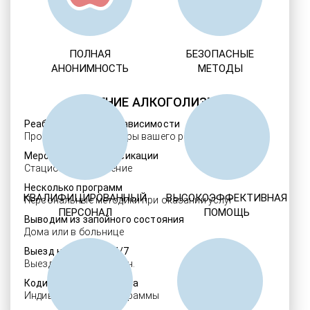
ПОЛНАЯ
БЕЗОПАСНЫЕ
АНОНИМНОСТЬ
МЕТОДЫ
ЛЕЧЕНИЕ АЛКОГОЛИЗМА
Реабилитация алкозависимости
Проверенные ребцентры вашего региона
Мероприятия детоксикации
Стационарное лечение
Несколько программ
КВАЛИФИЦИРОВАННЫЙ
ВЫСОКОЭФФЕКТИВНАЯ
Персональные методики при оказании услуг
ПЕРСОНАЛ
ПОМОЩЬ
Выводим из запойного состояния
Дома или в больнице
Выезд нарколога 24/7
Выезд в течение 30 мин.
Кодировка алкоголизма
Индивидуальные программы