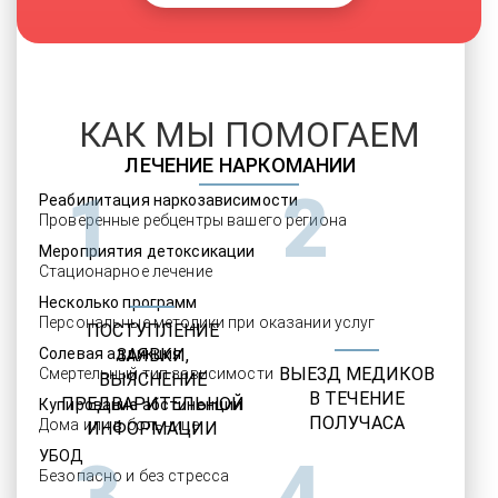
КАК МЫ ПОМОГАЕМ
ЛЕЧЕНИЕ НАРКОМАНИИ
1
2
Реабилитация наркозависимости
Проверенные ребцентры вашего региона
Мероприятия детоксикации
Стационарное лечение
Несколько программ
Персональные методики при оказании услуг
ПОСТУПЛЕНИЕ
Солевая аддикция
ЗАЯВКИ,
ВЫЕЗД МЕДИКОВ
Смертельный тип зависимости
ВЫЯСНЕНИЕ
В ТЕЧЕНИЕ
ПРЕДВАРИТЕЛЬНОЙ
Купирование абстиненции
ПОЛУЧАСА
Дома или в больнице
ИНФОРМАЦИИ
УБОД
3
4
Безопасно и без стресса