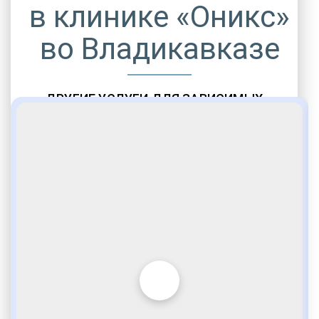
в клинике «Оникс»
во Владикавказе
ДРУГИЕ УСЛУГИ ДЛЯ ЗАВИСИМЫХ
Амбулаторная помощь
Врачебное наблюдение
Социальные программы
Полноценный возврат в социум
Комфортабельные палаты
Опытные медики
VIP программы помощи
Внимательное отношение
Игромания
Лудомания
Услуги адвоката
По статье 228