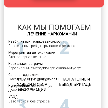
КАК МЫ ПОМОГАЕМ
ЛЕЧЕНИЕ НАРКОМАНИИ
1
2
Реабилитация наркозависимости
Проверенные ребцентры вашего региона
Мероприятия детоксикации
Стационарное лечение
Несколько программ
Персональные методики при оказании услуг
Солевая аддикция
ПОСТУПЛЕНИЕ
НАЗНАЧЕНИЕ И
Смертельный тип зависимости
ЗАЯВКИ И СБОР
ВЫЕЗД БРИГАДЫ
Купирование абстиненции
ИНФОРМАЦИИ
Дома или в больнице
УБОД
3
4
Безопасно и без стресса