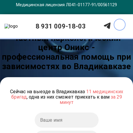
Медицинская лицензия Л041-01177-91/00561129
8 931 009-18-03
Частный наркологический
центр Оникс -
профессиональная помощь при
зависимостях во Владикавказе
Сейчас на выезде в Владикавказ
11 медицинских
бригад
, одна из них сможет приехать к вам
за 29
минут