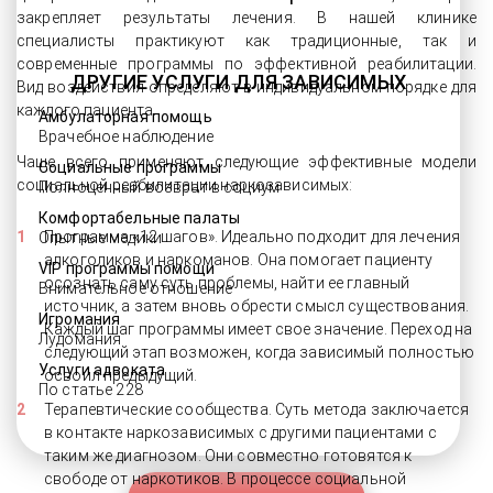
закрепляет результаты лечения. В нашей клинике
специалисты практикуют как традиционные, так и
современные программы по эффективной реабилитации.
ДРУГИЕ УСЛУГИ ДЛЯ ЗАВИСИМЫХ
Вид воздействия определяют в индивидуальном порядке для
каждого пациента.
Амбулаторная помощь
Врачебное наблюдение
Чаще всего применяют следующие эффективные модели
Социальные программы
социальной реабилитации наркозависимых:
Полноценный возврат в социум
Комфортабельные палаты
Программа «12 шагов». Идеально подходит для лечения
Опытные медики
алкоголиков и наркоманов. Она помогает пациенту
VIP программы помощи
осознать саму суть проблемы, найти ее главный
Внимательное отношение
источник, а затем вновь обрести смысл существования.
Игромания
Каждый шаг программы имеет свое значение. Переход на
Лудомания
следующий этап возможен, когда зависимый полностью
Услуги адвоката
освоил предыдущий.
По статье 228
Терапевтические сообщества. Суть метода заключается
в контакте наркозависимых с другими пациентами с
таким же диагнозом. Они совместно готовятся к
свободе от наркотиков. В процессе социальной