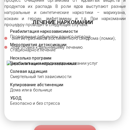
процесс очищения организма от ядовитых веществ и
продуктов их распада. В роли ядов выступают разные
натуральные и синтетические наркотики – марихуана,
кокаин и героин, амфетамины и т.д. При наркомании
ЛЕЧЕНИЕ НАРКОМАНИИ
процедуру проводят в следующих случаях:
Реабилитация наркозависимости
Проверенные ребцентры вашего региона
снятие признаков абстинентного синдрома (ломки);
Мероприятия детоксикации
подготовка к дальнейшему лечению.
Стационарное лечение
Несколько программ
Персональные методики при оказании услуг
Солевая аддикция
Смертельный тип зависимости
Купирование абстиненции
Дома или в больнице
УБОД
Безопасно и без стресса