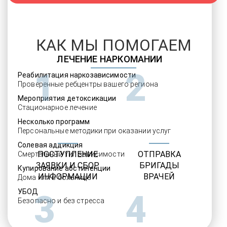
КАК МЫ ПОМОГАЕМ
ЛЕЧЕНИЕ НАРКОМАНИИ
1
2
Реабилитация наркозависимости
Проверенные ребцентры вашего региона
Мероприятия детоксикации
Стационарное лечение
Несколько программ
Персональные методики при оказании услуг
Солевая аддикция
ПОСТУПЛЕНИЕ
ОТПРАВКА
Смертельный тип зависимости
ЗАЯВКИ И СБОР
БРИГАДЫ
Купирование абстиненции
ИНФОРМАЦИИ
ВРАЧЕЙ
Дома или в больнице
УБОД
3
4
Безопасно и без стресса