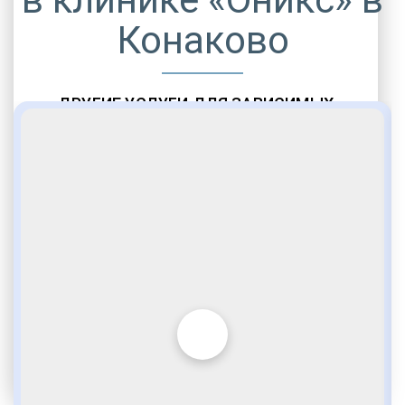
Конаково
ДРУГИЕ УСЛУГИ ДЛЯ ЗАВИСИМЫХ
Амбулаторная помощь
Врачебное наблюдение
Социальные программы
Полноценный возврат в социум
Комфортабельные палаты
Опытные медики
VIP программы помощи
Внимательное отношение
Игромания
Лудомания
Услуги адвоката
По статье 228