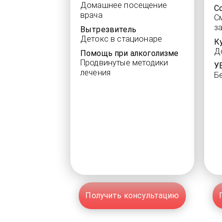
Домашнее посещение
С
врача
С
з
Вытрезвитель
Детокс в стационаре
К
Д
Помощь при алкоголизме
Продвинутые методики
У
лечения
Б
Получить консультацию