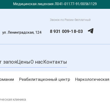
Медицинская лицензия Л041-01177-91/00561129
Звонок по России бесплатный
8 931 009-18-03
,
ул. Ленинградская, 124
т запоя
Цены
О нас
Контакты
комании
Реабилитационный центр
Наркологическая
ическая клиника