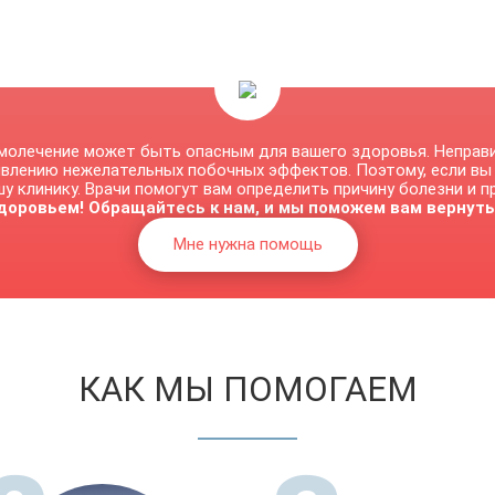
молечение может быть опасным для вашего здоровья. Неправ
явлению нежелательных побочных эффектов. Поэтому, если вы
у клинику. Врачи помогут вам определить причину болезни и 
доровьем! Обращайтесь к нам, и мы поможем вам вернуть
Мне нужна помощь
КАК МЫ ПОМОГАЕМ