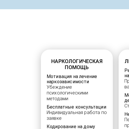
НАРКОЛОГИЧЕСКАЯ
Л
ПОМОЩЬ
Р
н
Мотивация на лечение
П
наркозависимости
в
Убеждение
психологическими
М
методами
д
С
Бесплатные консультации
Индивидуальная работа по
Н
заявке
П
п
Кодирование на дому