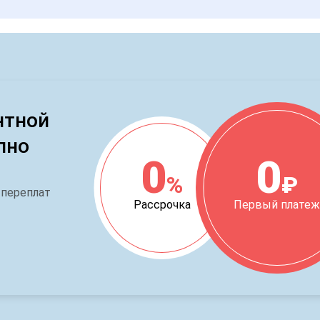
нтной
пно
0
0
%
₽
 переплат
Рассрочка
Первый плате