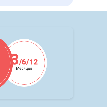
3
/6/12
ж
Месяцев