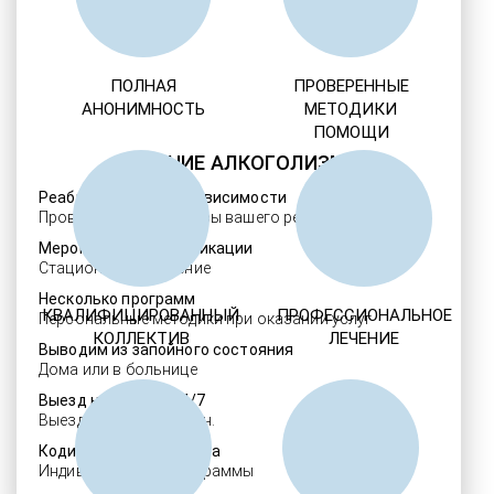
ПОЛНАЯ
ПРОВЕРЕННЫЕ
АНОНИМНОСТЬ
МЕТОДИКИ
ПОМОЩИ
ЛЕЧЕНИЕ АЛКОГОЛИЗМА
Реабилитация алкозависимости
Проверенные ребцентры вашего региона
Мероприятия детоксикации
Стационарное лечение
Несколько программ
КВАЛИФИЦИРОВАННЫЙ
ПРОФЕССИОНАЛЬНОЕ
Персональные методики при оказании услуг
КОЛЛЕКТИВ
ЛЕЧЕНИЕ
Выводим из запойного состояния
Дома или в больнице
Выезд нарколога 24/7
Выезд в течение 30 мин.
Кодировка алкоголизма
Индивидуальные программы