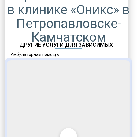
в клинике «Оникс» в
Петропавловске-
Камчатском
ДРУГИЕ УСЛУГИ ДЛЯ ЗАВИСИМЫХ
Амбулаторная помощь
Врачебное наблюдение
Социальные программы
Полноценный возврат в социум
Комфортабельные палаты
Опытные медики
VIP программы помощи
Внимательное отношение
Игромания
Лудомания
Услуги адвоката
По статье 228