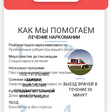
КАК МЫ ПОМОГАЕМ
ЛЕЧЕНИЕ НАРКОМАНИИ
1
2
Реабилитация наркозависимости
Проверенные ребцентры вашего региона
Мероприятия детоксикации
Стационарное лечение
Несколько программ
Персональные методики при оказании услуг
ПОСТУПЛЕНИЕ
Солевая аддикция
ЗАЯВКИ,
ВЫЕЗД ВРАЧЕЙ В
Смертельный тип зависимости
ВЫЯСНЕНИЕ
ТЕЧЕНИЕ 30
ПРЕДВАРИТЕЛЬНОЙ
Купирование абстиненции
МИНУТ
Дома или в больнице
ИНФОРМАЦИИ
УБОД
3
4
Безопасно и без стресса