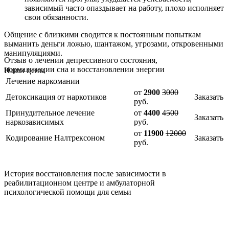
зависимый часто опаздывает на работу, плохо исполняет
свои обязанности.
Общение с близкими сводится к постоянным попыткам
выманить деньги ложью, шантажом, угрозами, откровенными
манипуляциями.
Отзыв о лечении депрессивного состояния,
нормализации сна и восстановлении энергии
Наши цены
Лечение наркомании
от
2900
3000
Детоксикация от наркотиков
Заказать
руб.
Принудительное лечение
от
4400
4500
Заказать
наркозависимых
руб.
от
11900
12000
Кодирование Налтрексоном
Заказать
руб.
История восстановления после зависимости в
реабилитационном центре и амбулаторной
психологической помощи для семьи