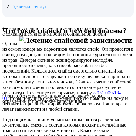
Где всегда помогут
История успешного лечения женского алкоголизма
Что такое спайсы и чем они опасны?
с сохранением анонимности и социальной жизни
Одним
из самых коварных наркотиков является спайс. Он продаётся в
свободном доступе под видом безобидной курительной смеси
из трав. Дилеры активно дезинформируют молодёжь,
преподнося это зелье, как способ расслабиться без
последствий. Каждая доза спайса смертельно опасный яд,
который полностью разрушает психику человека и приводит
к неизбежному летальному исходу. Только лечение спайсовой
зависимости позволит остановить тотальное разрушение
организма. Позвоните по горячему номеру
8 931 009-18-
Отзыв об экстренной помощи при алкогольном
03
чтобы получить скорую медицинскую помощь на дому и
отравлении и постановке капельницы
бесплатно проконсультироваться с наркологом. Наши врачи
лечат зависимости на любой стадии.
Под общим названием «спайсы» скрываются различные
курительные смеси, в состав которых входят измельчённые
травы и синтетические компоненты. Классические
спайсы включали в себя обычные растения энтеогены,