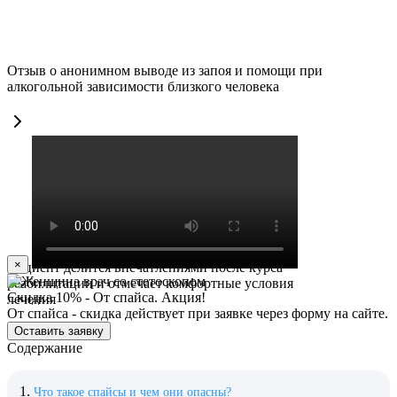
Отзыв о анонимном выводе из запоя и помощи при
алкогольной зависимости близкого человека
×
Пациент делится впечатлениями после курса
реабилитации и отмечает комфортные условия
Скидка 10% - От спайса. Акция!
лечения
От спайса - скидка действует при заявке через форму на сайте.
Оставить заявку
Содержание
Что такое спайсы и чем они опасны?