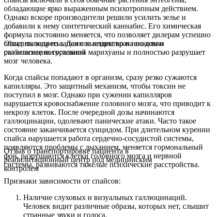
обладающие ярко выраженным психотропным действием.
Однако вскоре производители решили усилить зелье и
добавили к нему синтетический каннабис. Его химическая
формула постоянно меняется, что позволяет дилерам успешно
обходить запреты. Данное вещество в несколько
Опыт вывода из запоя с выездом врача на дом и
раз опаснее натуральной марихуаны и полностью разрушает
стабилизации состояния
мозг человека.
Когда спайсы попадают в организм, сразу резко сужаются
капилляры. Это защитный механизм, чтобы токсин не
поступил в мозг. Однако при сужении капилляров
нарушается кровоснабжение головного мозга, что приводит к
некрозу клеток. После очередной дозы начинаются
галлюцинации, одолевают панические атаки. Часто такое
состояние заканчивается суицидом. При длительном курении
спайса нарушается работа сердечно-сосудистой системы,
появляются проблемы с дыханием, меняется гормональный
Отзыв о транспортировке пациента в
фон, разрушаются клетки головного мозга и нервной
реабилитационный центр под медицинским
системы, развиваются тяжёлые психические расстройства.
контролем
Признаки зависимости от спайсов:
Наличие слуховых и визуальных галлюцинаций.
Человек видит различные образы, которых нет, слышит
странные звуки и голоса.