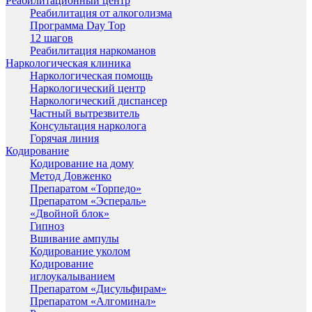
Реабилитационный центр
Реабилитация от алкоголизма
Программа Day Top
12 шагов
Реабилитация наркоманов
Наркологическая клиника
Наркологическая помощь
Наркологический центр
Наркологический диспансер
Частный вытрезвитель
Консультация нарколога
Горячая линия
Кодирование
Кодирование на дому
Метод Довженко
Препаратом «Торпедо»
Препаратом «Эспераль»
«Двойной блок»
Гипноз
Вшивание ампулы
Кодирование уколом
Кодирование
иглоукалыванием
Препаратом «Дисульфирам»
Препаратом «Алгоминал»