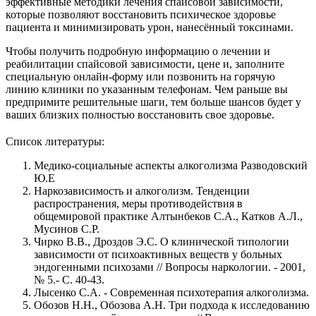
эффективные методики лечения спайсовой зависимости,
которые позволяют восстановить психическое здоровье
пациента и минимизировать урон, нанесённый токсинами.
Чтобы получить подробную информацию о лечении и
реабилитации спайсовой зависимости, цене и, заполните
специальную онлайн-форму или позвонить на горячую
линию клиники по указанным телефонам. Чем раньше вы
предпримите решительные шаги, тем больше шансов будет у
ваших близких полностью восстановить свое здоровье.
Список литературы:
Медико-социальные аспекты алкоголизма Разводовский
Ю.Е
Наркозависимость и алкоголизм. Тенденции
распространения, меры противодействия в
общемировой практике Алтынбеков С.А., Катков А.Л.,
Мусинов С.Р.
Чирко В.В., Дроздов Э.С. О клинической типологии
зависимости от психоактивных веществ у больных
эндогенными психозами // Вопросы наркологии. - 2001,
№ 5.- С. 40-43.
Лысенко С.А. - Современная психотерапия алкоголизма.
Обозов Н.Н., Обозова А.Н. Три подхода к исследованию