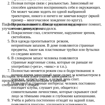
Полная потеря связи с реальностью. Зависимый не
способен адекватно воспринимать себя и окружающих.
Он может часами ходить по одной выбранной
траектории, никого и ничего не замечая вокруг (яркий
пример – многочасовое хождение по кругу).
Провалы в памяти. После курения наркоман не помнит,
Пациент рассказывает о выводе из запоя на дому и
что он делал, где находился.
улучшении самочувствия
Покраснение глаз, слезотечение, нарушение зрения,
светобоязнь.
Вся одежда пропитывается резким,
неприятным запахом. В доме появляются странные
предметы, такие как пластиковые трубки или бутылки
со следами копоти.
В словарном запасе человека появляются
странные жаргонные слова, которые он раньше не
употреблял («рега», «микс» и т.п.).
Полностью меняется режим сна и бодрствования: в
ночное время зависимый чаще сидит за компьютером в
История лечения алкогольной зависимости с
поисках купить смесь, а целый день спит.
прохождением реабилитации и работой
Появляются странные интересы: человек постоянно
специалистов с семьей
посещает клубы, слушает рэп, общается с
сомнительными личностями, которые скрывают своё
лицо за тёмными очками и глубокими капюшонами.
Учёба и работа постепенно отходят на задний план,
появляются прогулы, ухудшается успеваемость,