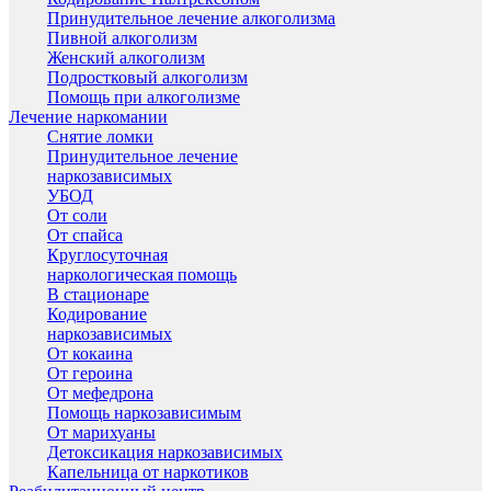
Принудительное лечение алкоголизма
Пивной алкоголизм
Женский алкоголизм
Подростковый алкоголизм
Помощь при алкоголизме
Лечение наркомании
Снятие ломки
Принудительное лечение
наркозависимых
УБОД
От соли
От спайса
Круглосуточная
наркологическая помощь
В стационаре
Кодирование
наркозависимых
От кокаина
От героина
От мефедрона
Помощь наркозависимым
От марихуаны
Детоксикация наркозависимых
Капельница от наркотиков