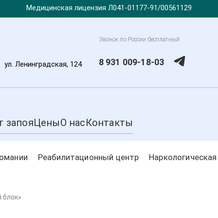
Медицинская лицензия Л041-01177-91/00561129
Звонок по России бесплатный
8 931 009-18-03
,
ул. Ленинградская, 124
т запоя
Цены
О нас
Контакты
комании
Реабилитационный центр
Наркологическая
 блок»