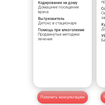
п
Кодирование на дому
Домашнее посещение
С
врача
С
з
Вытрезвитель
Детокс в стационаре
К
Д
Помощь при алкоголизме
Продвинутые методики
У
лечения
Б
Получить консультацию