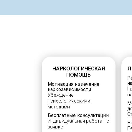
НАРКОЛОГИЧЕСКАЯ
Л
ПОМОЩЬ
Р
н
Мотивация на лечение
П
наркозависимости
в
Убеждение
психологическими
М
методами
д
С
Бесплатные консультации
Индивидуальная работа по
Н
заявке
П