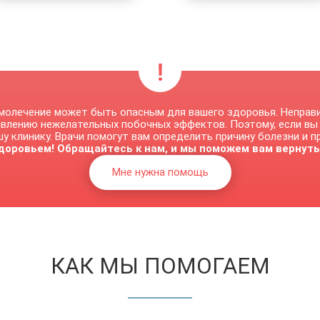
молечение может быть опасным для вашего здоровья. Неправ
явлению нежелательных побочных эффектов. Поэтому, если вы
у клинику. Врачи помогут вам определить причину болезни и 
доровьем! Обращайтесь к нам, и мы поможем вам вернуть
Мне нужна помощь
КАК МЫ ПОМОГАЕМ