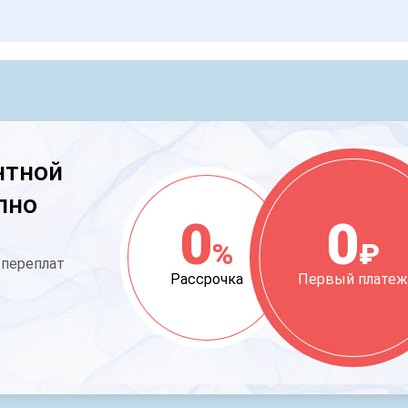
нтной
пно
0
0
%
₽
 переплат
Рассрочка
Первый плате