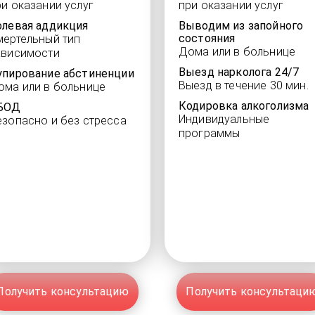
ри оказании услуг
при оказании услуг
олевая аддикция
Выводим из запойного
состояния
мертельный тип
Дома или в больнице
ависимости
Выезд нарколога 24/7
упирование абстиненции
Выезд в течение 30 мин.
ома или в больнице
Кодировка алкоголизма
БОД
Индивидуальные
езопасно и без стресса
программы
Получить консультацию
Получить консультаци