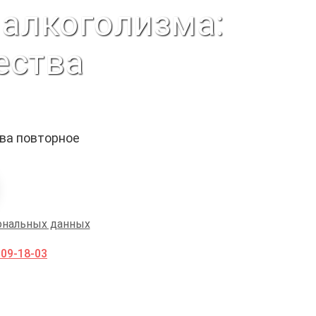
 алкоголизма:
ества
ыва повторное
ональных данных
009-18-03