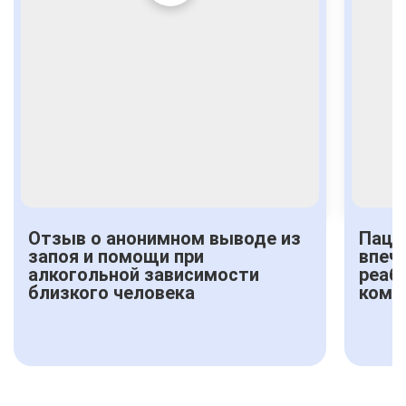
Отзыв о анонимном выводе из
Паци
запоя и помощи при
впеч
алкогольной зависимости
реаб
близкого человека
комф