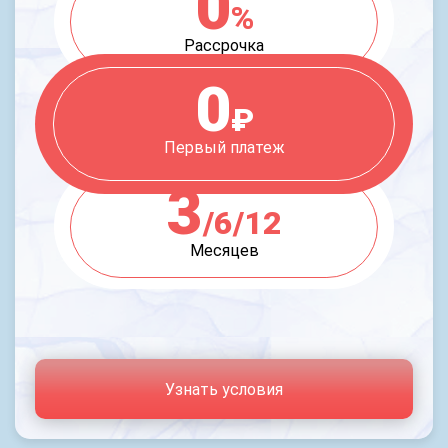
0
%
Рассрочка
0
₽
Первый платеж
3
/6/12
Месяцев
Узнать условия