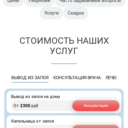
Цены
Лицензии
Часто задаваемые вопросы
Услуги
Скидки
СТОИМОСТЬ НАШИХ
УСЛУГ
ВЫВОД ИЗ ЗАПОЯ
КОНСУЛЬТАЦИЯ ВРАЧА
ЛЕЧЕНИЕ 
Вывод из запоя на дому
От
2300
руб
Консультация
Капельница от запоя