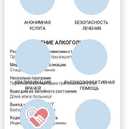
АНОНИМНАЯ
БЕЗОПАСНОСТЬ
УСЛУГА
ЛЕЧЕНИЯ
ЛЕЧЕНИЕ АЛКОГОЛИЗМА
Реабилитация алкозависимости
Проверенные ребцентры вашего региона
Мероприятия детоксикации
Стационарное лечение
Несколько программ
КВАЛИФИКАЦИЯ
ВЫСОКОЭФФЕКТИВНАЯ
Персональные методики при оказании услуг
ВРАЧЕЙ
ПОМОЩЬ
Выводим из запойного состояния
Дома или в больнице
Выезд нарколога 24/7
Выезд в течение 30 мин.
Кодировка алкоголизма
Индивидуальные программы