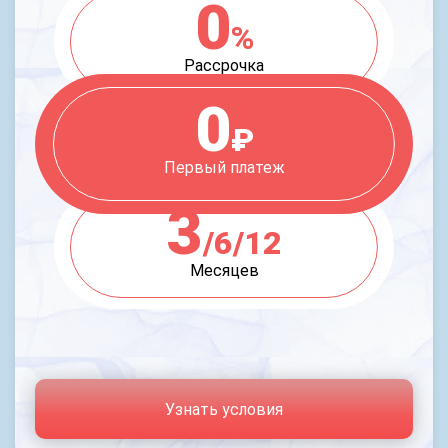
0
%
Рассрочка
0
₽
Первый платеж
3
/6/12
Месяцев
Узнать условия