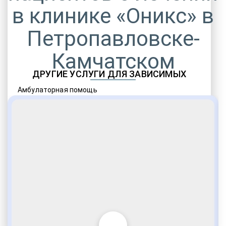
в клинике «Оникс» в
Петропавловске-
Камчатском
ДРУГИЕ УСЛУГИ ДЛЯ ЗАВИСИМЫХ
Амбулаторная помощь
Врачебное наблюдение
Социальные программы
Полноценный возврат в социум
Комфортабельные палаты
Опытные медики
VIP программы помощи
Внимательное отношение
Игромания
Лудомания
Услуги адвоката
По статье 228