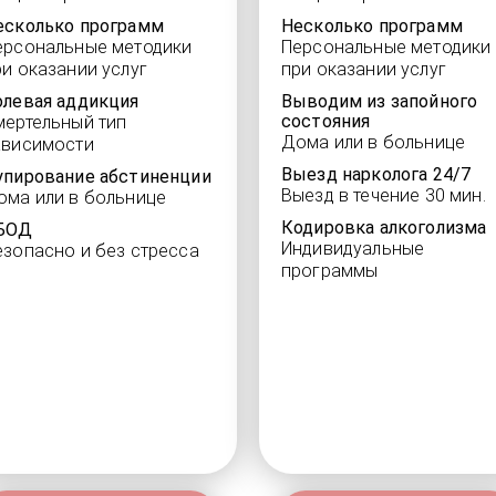
есколько программ
Несколько программ
ерсональные методики
Персональные методики
ри оказании услуг
при оказании услуг
олевая аддикция
Выводим из запойного
состояния
мертельный тип
Дома или в больнице
ависимости
Выезд нарколога 24/7
упирование абстиненции
Выезд в течение 30 мин.
ома или в больнице
Кодировка алкоголизма
БОД
Индивидуальные
езопасно и без стресса
программы