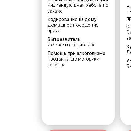
Индивидуальная работа по
Н
заявке
П
п
Кодирование на дому
Домашнее посещение
С
врача
С
з
Вытрезвитель
Детокс в стационаре
К
Д
Помощь при алкоголизме
Продвинутые методики
У
лечения
Б