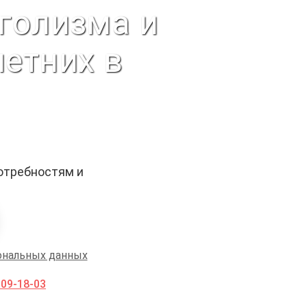
голизма и
етних в
отребностям и
ональных данных
009-18-03