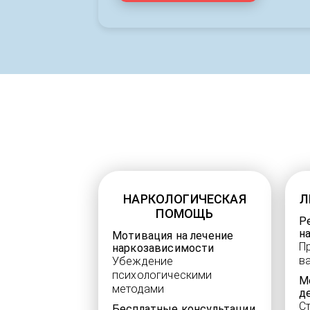
НАРКОЛОГИЧЕСКАЯ
Л
ПОМОЩЬ
Р
н
Мотивация на лечение
П
наркозависимости
в
Убеждение
психологическими
М
методами
д
С
Бесплатные консультации