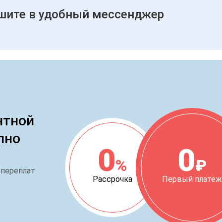
шите в удобный мессенджер
нтной
пно
0
0
%
₽
 переплат
Рассрочка
Первый плате