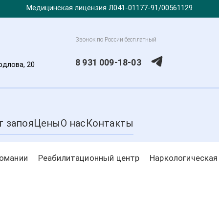
Медицинская лицензия Л041-01177-91/00561129
Звонок по России бесплатный
8 931 009-18-03
рдлова, 20
т запоя
Цены
О нас
Контакты
комании
Реабилитационный центр
Наркологическая