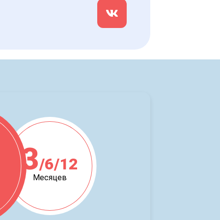
3
/6/12
ж
Месяцев