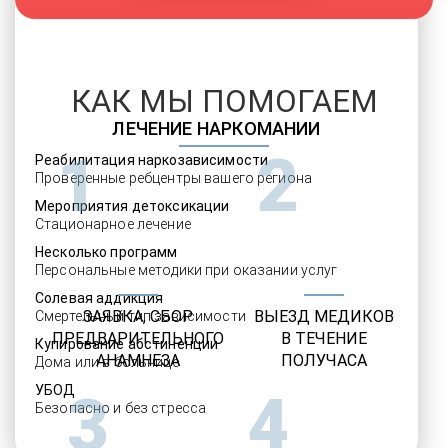
КАК МЫ ПОМОГАЕМ
ЛЕЧЕНИЕ НАРКОМАНИИ
1
2
Реабилитация наркозависимости
Проверенные ребцентры вашего региона
Мероприятия детоксикации
Стационарное лечение
Несколько программ
Персональные методики при оказании услуг
Солевая аддикция
ЗАЯВКА, СБОР
ВЫЕЗД МЕДИКОВ
Смертельный тип зависимости
ПРЕДВАРИТЕЛЬНОГО
В ТЕЧЕНИЕ
Купирование абстиненции
АНАМНЕЗА
ПОЛУЧАСА
Дома или в больнице
УБОД
3
4
Безопасно и без стресса