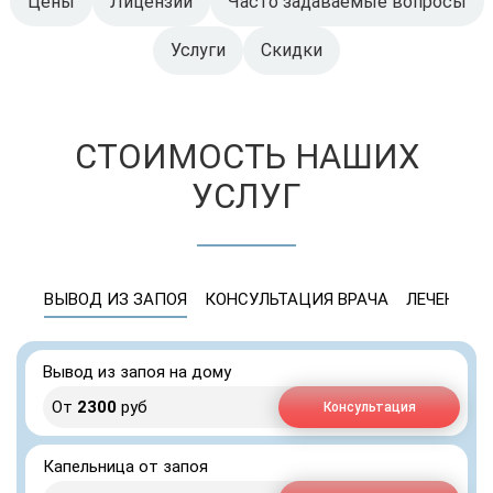
Цены
Лицензии
Часто задаваемые вопросы
Услуги
Скидки
СТОИМОСТЬ НАШИХ
УСЛУГ
ВЫВОД ИЗ ЗАПОЯ
КОНСУЛЬТАЦИЯ ВРАЧА
ЛЕЧЕНИЕ 
Вывод из запоя на дому
От
2300
руб
Консультация
Капельница от запоя