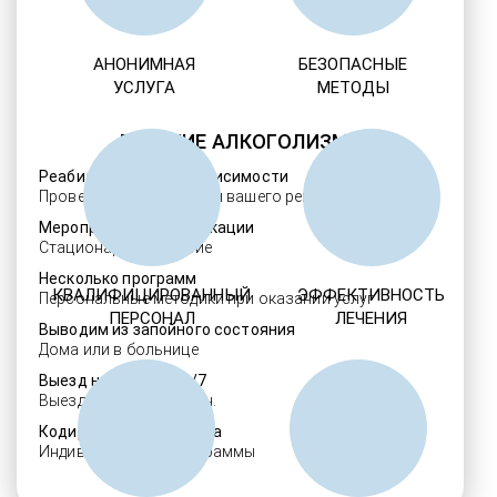
АНОНИМНАЯ
БЕЗОПАСНЫЕ
УСЛУГА
МЕТОДЫ
ЛЕЧЕНИЕ АЛКОГОЛИЗМА
Реабилитация алкозависимости
Проверенные ребцентры вашего региона
Мероприятия детоксикации
Стационарное лечение
Несколько программ
КВАЛИФИЦИРОВАННЫЙ
ЭФФЕКТИВНОСТЬ
Персональные методики при оказании услуг
ПЕРСОНАЛ
ЛЕЧЕНИЯ
Выводим из запойного состояния
Дома или в больнице
Выезд нарколога 24/7
Выезд в течение 30 мин.
Кодировка алкоголизма
Индивидуальные программы