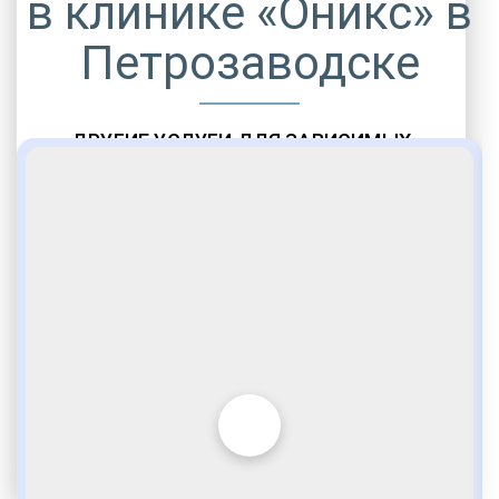
в клинике «Оникс» в
Петрозаводске
ДРУГИЕ УСЛУГИ ДЛЯ ЗАВИСИМЫХ
Амбулаторная помощь
Врачебное наблюдение
Социальные программы
Полноценный возврат в социум
Комфортабельные палаты
Опытные медики
VIP программы помощи
Внимательное отношение
Игромания
Лудомания
Услуги адвоката
По статье 228