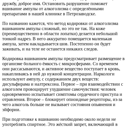
дружбу, доброе имя. Остановить разрушение поможет
вшивание ампулы от алкоголизма с определёнными
препаратами в нашей клинике в Петрозаводске.
По названию кажется, что метод кодировки от алкоголизма
вшиванием ампулы сложный, но это не так. На коже
(преимущественно в области лопатки) делается небольшой
тонкий надрез. В него аккуратно помещается маленькая
ампула, затем накладывается шов. Постепенно он будет
заживать, и на теле не останется никаких следов.
Кодировка вшиванием ампулы предусматривает размещение в
организме больного ёмкость с микросферами. Со временем
они рассасываются, и активное вещество поступает в кровь,
накапливаясь в ней до нужной концентрации. Наркологи
используют ампулу, с содержанием двух веществ:
дисульфирама и налтрексона. Первое – при взаимодействии с
алкоголем провоцирует ухудшение самочувствия: человек
одновременно испытывает симптомы сердечного приступа и
отравления. Второе – блокирует опиоидные рецепторы, из-за
чего алкоголь больше не вызывает состояния опьянения и
эйфории.
При подготовке к вшиванию необходимо около недели не
употреблять спиртное. Это жёсткий запрет, включающий в