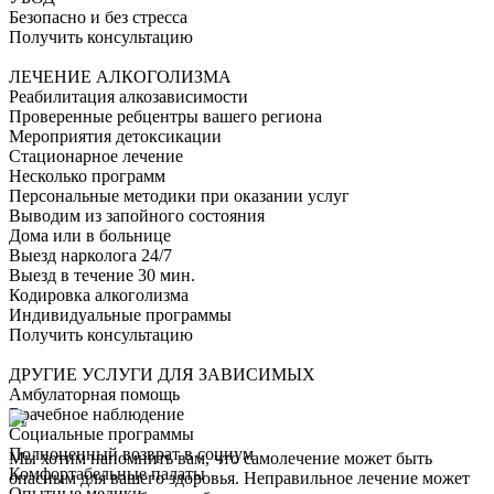
Безопасно и без стресса
Получить консультацию
ЛЕЧЕНИЕ АЛКОГОЛИЗМА
Реабилитация алкозависимости
Проверенные ребцентры вашего региона
Мероприятия детоксикации
Стационарное лечение
Несколько программ
Персональные методики при оказании услуг
Выводим из запойного состояния
Дома или в больнице
Выезд нарколога 24/7
Выезд в течение 30 мин.
Кодировка алкоголизма
Индивидуальные программы
Получить консультацию
ДРУГИЕ УСЛУГИ ДЛЯ ЗАВИСИМЫХ
Амбулаторная помощь
Врачебное наблюдение
Социальные программы
Полноценный возврат в социум
Мы хотим напомнить вам, что самолечение может быть
Комфортабельные палаты
опасным для вашего здоровья. Неправильное лечение может
Опытные медики