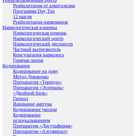
Реабилитационный центр
Реабилитация от алкоголизма
Программа Day Top
12 шагов
Реабилитация наркоманов
Наркологическая клиника
Наркологическая помощь
Наркологический центр
Наркологический диспансер
Частный вытрезвитель
Консультация нарколога
Горячая линия
Кодирование
Кодирование на дому
Метод Довженко
Препаратом «Торпедо»
Препаратом «Эспераль»
«Двойной блок»
Гипноз
Вшивание ампулы
Кодирование уколом
Кодирование
иглоукалыванием
Препаратом «Дисульфирам»
Препаратом «Алгоминал»