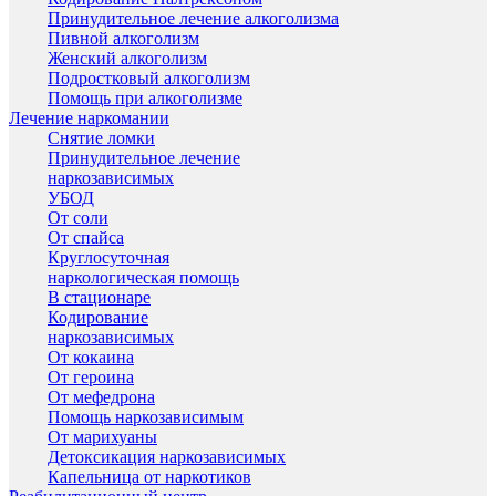
Принудительное лечение алкоголизма
Пивной алкоголизм
Женский алкоголизм
Подростковый алкоголизм
Помощь при алкоголизме
Лечение наркомании
Снятие ломки
Принудительное лечение
наркозависимых
УБОД
От соли
От спайса
Круглосуточная
наркологическая помощь
В стационаре
Кодирование
наркозависимых
От кокаина
От героина
От мефедрона
Помощь наркозависимым
От марихуаны
Детоксикация наркозависимых
Капельница от наркотиков