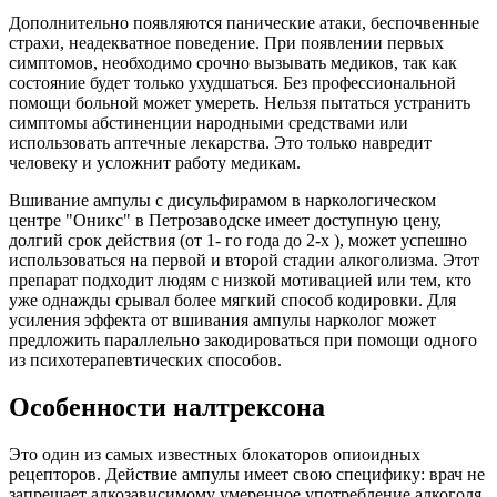
Дополнительно появляются панические атаки, беспочвенные
страхи, неадекватное поведение. При появлении первых
симптомов, необходимо срочно вызывать медиков, так как
состояние будет только ухудшаться. Без профессиональной
помощи больной может умереть. Нельзя пытаться устранить
симптомы абстиненции народными средствами или
использовать аптечные лекарства. Это только навредит
человеку и усложнит работу медикам.
Вшивание ампулы с дисульфирамом в наркологическом
центре "Оникс" в Петрозаводске имеет доступную цену,
долгий срок действия (от 1- го года до 2-х ), может успешно
использоваться на первой и второй стадии алкоголизма. Этот
препарат подходит людям с низкой мотивацией или тем, кто
уже однажды срывал более мягкий способ кодировки. Для
усиления эффекта от вшивания ампулы нарколог может
предложить параллельно закодироваться при помощи одного
из психотерапевтических способов.
Особенности налтрексона
Это один из самых известных блокаторов опиоидных
рецепторов. Действие ампулы имеет свою специфику: врач не
запрещает алкозависимому умеренное употребление алкоголя.