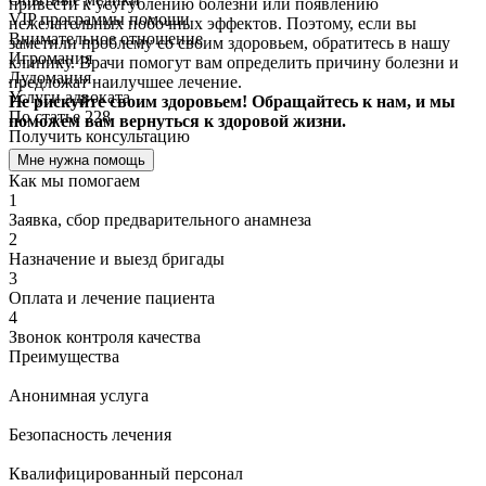
привести к усугублению болезни или появлению
VIP программы помощи
нежелательных побочных эффектов. Поэтому, если вы
Внимательное отношение
заметили проблему со своим здоровьем, обратитесь в нашу
Игромания
клинику. Врачи помогут вам определить причину болезни и
Лудомания
предложат наилучшее лечение.
Услуги адвоката
Не рискуйте своим здоровьем! Обращайтесь к нам, и мы
По статье 228
поможем вам вернуться к здоровой жизни.
Получить консультацию
Мне нужна помощь
Как мы помогаем
1
Заявка, сбор предварительного анамнеза
2
Назначение и выезд бригады
3
Оплата и лечение пациента
4
Звонок контроля качества
Преимущества
Анонимная услуга
Безопасность лечения
Квалифицированный персонал