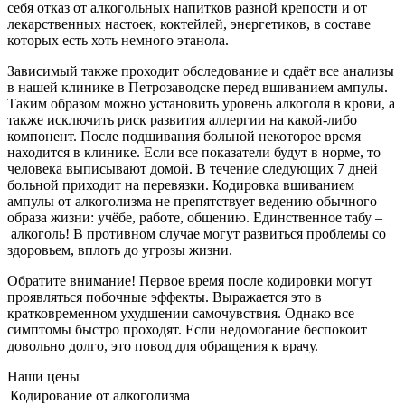
себя отказ от алкогольных напитков разной крепости и от
лекарственных настоек, коктейлей, энергетиков, в составе
которых есть хоть немного этанола.
Зависимый также проходит обследование и сдаёт все
анализы
в нашей клинике в Петрозаводске перед вшиванием ампулы.
Таким образом можно установить уровень алкоголя в крови, а
также исключить риск развития аллергии на какой-либо
компонент. После подшивания больной некоторое время
находится в клинике. Если все показатели будут в норме, то
человека выписывают домой. В течение следующих 7 дней
больной приходит на перевязки. Кодировка вшиванием
ампулы от алкоголизма не препятствует ведению обычного
образа жизни: учёбе, работе, общению. Единственное табу –
алкоголь! В противном случае могут развиться проблемы со
здоровьем, вплоть до угрозы жизни.
Обратите внимание! Первое время после кодировки могут
проявляться побочные эффекты. Выражается это в
кратковременном ухудшении самочувствия. Однако все
симптомы быстро проходят. Если недомогание беспокоит
довольно долго, это повод для обращения к врачу.
Наши цены
Кодирование от алкоголизма