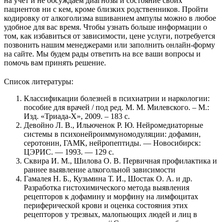
на учёт и не обсуждаем диагнозы и состояние своих
пациентов ни с кем, кроме близких родственников. Пройти
кодировку от алкоголизма вшиванием ампулы можно в любое
удобное для вас время. Чтобы узнать больше информации о
том, как избавиться от зависимости, цене услуги, потребуется
позвонить нашим менеджерами или заполнить онлайн-форму
на сайте. Мы будем рады ответить на все ваши вопросы и
помочь вам принять решение.
Список литературы:
Классификации болезней в психиатрии и наркологии:
пособие для врачей / под ред. М. М. Милевского. – М.:
Изд. «Триада-Х», 2009. – 183 с.
Девойно Л. В., Ильюченок Р. Ю. Нейромедиаторные
системы в психонейроиммуномодуляции: дофамин,
серотонин, ГАМК, нейропептиды. — Новосибирск:
ЦЭРИС. — 1993. — 129 с.
Сквира И. М., Шилова О. В. Первичная профилактика и
раннее выявление алкогольной зависимости
Гамалея Н. Б., Кузьмина Т. И., Шостак О. А. и др.
Разработка гистохимического метода выявления
рецепторов к дофамину и морфину на лимфоцитах
периферической крови и оценка состояния этих
рецепторов у трезвых, малопьющих людей и лиц в