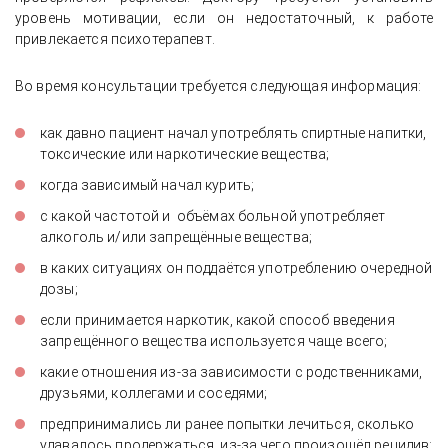
уровень мотивации, если он недостаточный, к работе
привлекается психотерапевт.
Во время консультации требуется следующая информация:
как давно пациент начал употреблять спиртные напитки,
токсические или наркотические вещества;
когда зависимый начал курить;
с какой частотой и объёмах больной употребляет
алкоголь и/или запрещённые вещества;
в каких ситуациях он поддаётся употреблению очередной
дозы;
если принимается наркотик, какой способ введения
запрещённого вещества используется чаще всего;
какие отношения из-за зависимости с родственниками,
друзьями, коллегами и соседями;
предпринимались ли ранее попытки лечиться, сколько
удавалось продержаться, из-за чего произошёл рецидив;