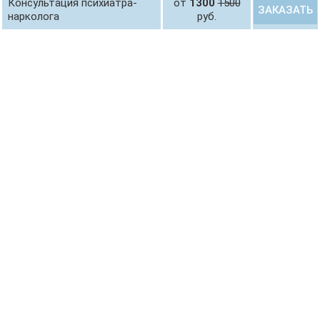
Консультация психиатра-
от
1300
1500
ЗАКАЗАТЬ
нарколога
руб.