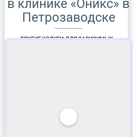
в клинике «Оникс» в
Петрозаводске
ДРУГИЕ УСЛУГИ ДЛЯ ЗАВИСИМЫХ
Амбулаторная помощь
Врачебное наблюдение
Социальные программы
Полноценный возврат в социум
Комфортабельные палаты
Опытные медики
VIP программы помощи
Внимательное отношение
Игромания
Лудомания
Услуги адвоката
По статье 228