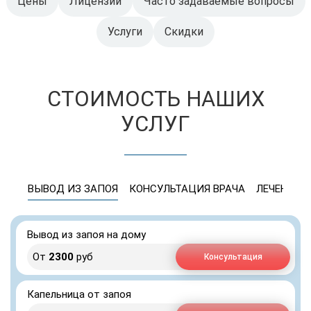
Цены
Лицензии
Часто задаваемые вопросы
Услуги
Скидки
СТОИМОСТЬ НАШИХ
УСЛУГ
ВЫВОД ИЗ ЗАПОЯ
КОНСУЛЬТАЦИЯ ВРАЧА
ЛЕЧЕНИЕ 
Вывод из запоя на дому
От
2300
руб
Консультация
Капельница от запоя