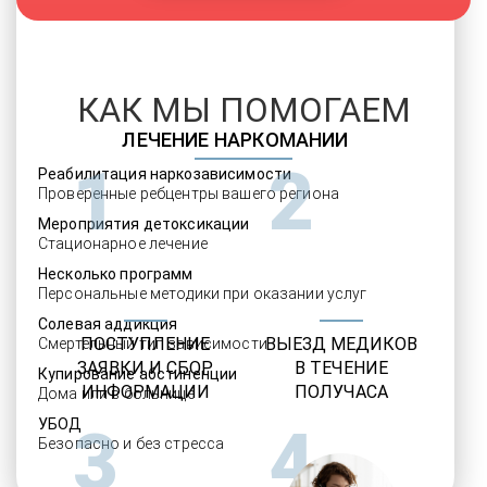
КАК МЫ ПОМОГАЕМ
ЛЕЧЕНИЕ НАРКОМАНИИ
1
2
Реабилитация наркозависимости
Проверенные ребцентры вашего региона
Мероприятия детоксикации
Стационарное лечение
Несколько программ
Персональные методики при оказании услуг
Солевая аддикция
ПОСТУПЛЕНИЕ
ВЫЕЗД МЕДИКОВ
Смертельный тип зависимости
ЗАЯВКИ И СБОР
В ТЕЧЕНИЕ
Купирование абстиненции
ИНФОРМАЦИИ
ПОЛУЧАСА
Дома или в больнице
УБОД
3
4
Безопасно и без стресса