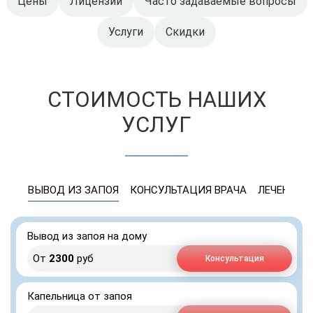
Цены
Лицензии
Часто задаваемые вопросы
Услуги
Скидки
СТОИМОСТЬ НАШИХ
УСЛУГ
ВЫВОД ИЗ ЗАПОЯ
КОНСУЛЬТАЦИЯ ВРАЧА
ЛЕЧЕНИЕ 
Вывод из запоя на дому
От
2300
руб
Консультация
Капельница от запоя