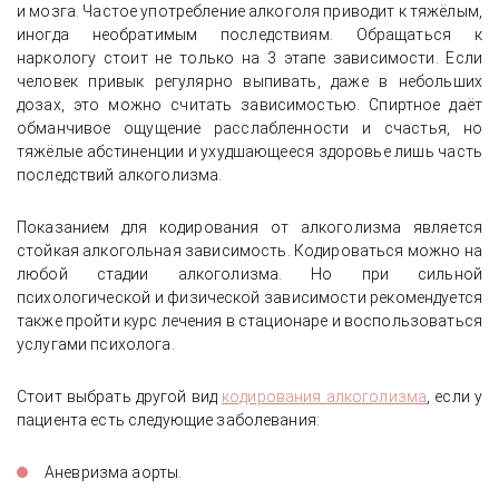
и мозга. Частое употребление алкоголя приводит к тяжёлым,
иногда необратимым последствиям. Обращаться к
наркологу стоит не только на 3 этапе зависимости. Если
История лечения алкогольной
человек привык регулярно выпивать, даже в небольших
зависимости с прохождением
дозах, это можно считать зависимостью. Спиртное даёт
реабилитации и работой специалистов
обманчивое ощущение расслабленности и счастья, но
с семьей
тяжёлые абстиненции и ухудшающееся здоровье лишь часть
последствий алкоголизма.
Показанием для кодирования от алкоголизма является
стойкая алкогольная зависимость. Кодироваться можно на
любой стадии алкоголизма. Но при сильной
психологической и физической зависимости рекомендуется
также пройти курс лечения в стационаре и воспользоваться
услугами психолога.
Стоит выбрать другой вид
кодирования алкоголизма
, если у
пациента есть следующие заболевания:
Аневризма аорты.