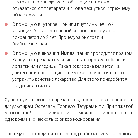
внутривенное введение, чтобы пациент не смог
Отзыв об экстренной помощи при
отказаться от препарата и снова вернуться к прежнему
алкогольном отравлении и постановке
образу жизни.
капельницы
С помощью внутривенной или внутримышечной
инъекции. Антиалкогольный эффект после укола
сохраняется до 2 лет. Процедура быстрая и
безболезненная.
С помощью вшивания. Имплантация проводится врачом.
Капсула с препаратом вшивается под кожу в области
лопатки или ягодицы. Такая кодировка делается на
длительный срок. Пациент не может самостоятельно
устранить действие лекарства. Для этого понадобится
введение антидота.
Существует несколько препаратов, в составе которых есть
дисульфирам: Эспераль, Торпедо, Тетурам и т.д. При тяжёлой
многолетней зависимости можно использовать
одновременно несколько видов кодирования.
Процедура проводится только под наблюдением нарколога.