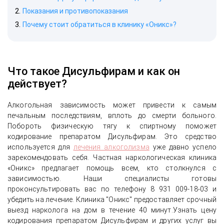
Показания и противопоказания
Почему стоит обратиться в клинику «Оникс»?
Что такое Дисульфирам и как он
действует?
Алкогольная зависимость может привести к самым
печальным последствиям, вплоть до смерти больного.
История успешного лечения женского
Побороть физическую тягу к спиртному поможет
алкоголизма с сохранением
кодирование препаратом Дисульфирам. Это средство
анонимности и социальной жизни
используется для
лечения алкоголизма
уже давно успело
зарекомендовать себя. Частная наркологическая клиника
«Оникс» предлагает помощь всем, кто столкнулся с
зависимостью. Наши специалисты готовы
проконсультировать вас по телефону 8 931 009-18-03 и
убедить на лечение. Клиника "Оникс" предоставляет срочный
выезд нарколога на дом в течение 40 минут.Узнать цену
кодирования препаратом Дисульфирам и других услуг вы