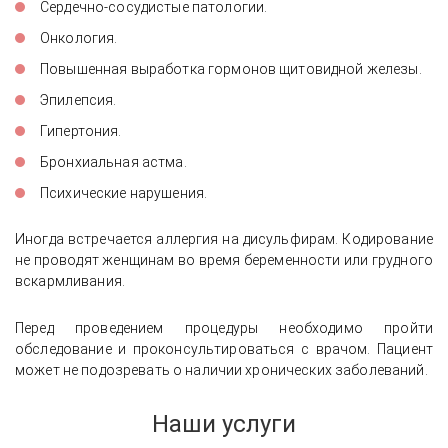
Сердечно-сосудистые патологии.
Онкология.
Повышенная выработка гормонов щитовидной железы.
Эпилепсия.
Гипертония.
Бронхиальная астма.
Психические нарушения.
Иногда встречается аллергия на дисульфирам. Кодирование
не проводят женщинам во время беременности или грудного
вскармливания.
Отзыв о лечении депрессивного
состояния, нормализации сна и
Перед проведением процедуры необходимо пройти
восстановлении энергии
обследование и проконсультироваться с врачом. Пациент
может не подозревать о наличии хронических заболеваний.
Наши услуги