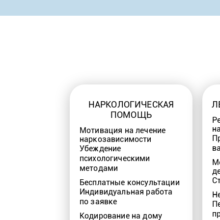
НАРКОЛОГИЧЕСКАЯ
Л
ПОМОЩЬ
Р
н
Мотивация на лечение
П
наркозависимости
в
Убеждение
психологическими
М
методами
д
С
Бесплатные консультации
Индивидуальная работа
Н
по заявке
П
п
Кодирование на дому