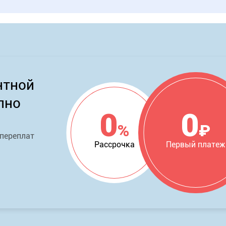
нтной
пно
0
0
%
₽
 переплат
Рассрочка
Первый платеж