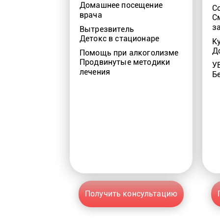
Домашнее посещение
С
врача
С
з
Вытрезвитель
Детокс в стационаре
К
Д
Помощь при алкоголизме
Продвинутые методики
У
лечения
Б
Получить консультацию