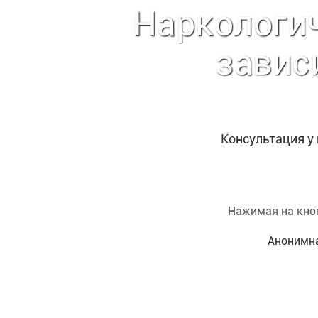
Наркологич
завис
Консультация у
Нажимая на кноп
Анонимна