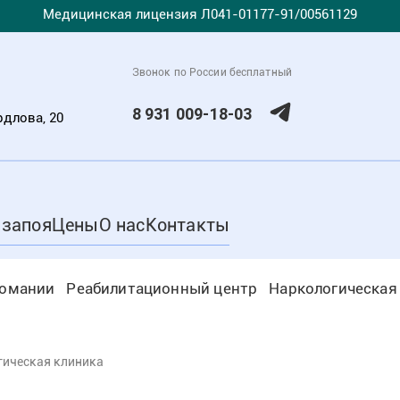
Медицинская лицензия Л041-01177-91/00561129
Звонок по России бесплатный
8 931 009-18-03
рдлова, 20
 запоя
Цены
О нас
Контакты
комании
Реабилитационный центр
Наркологическая
гическая клиника