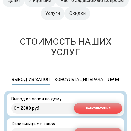
Цены
Лицензии
Часто задаваемые вопросы
Услуги
Скидки
СТОИМОСТЬ НАШИХ
УСЛУГ
ВЫВОД ИЗ ЗАПОЯ
КОНСУЛЬТАЦИЯ ВРАЧА
ЛЕЧЕНИЕ 
Вывод из запоя на дому
От
2300
руб
Консультация
Капельница от запоя