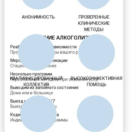
АНОНИМНОСТЬ
ПРОВЕРЕННЫЕ
КЛИНИЧЕСКИЕ
МЕТОДЫ
ЛЕЧЕНИЕ АЛКОГОЛИЗМА
Реабилитация алкозависимости
Проверенные ребцентры вашего региона
Мероприятия детоксикации
Стационарное лечение
Несколько программ
КВАЛИФИЦИРОВАННЫЙ
ВЫСОКОЭФФЕКТИВНАЯ
Персональные методики при оказании услуг
КОЛЛЕКТИВ
ПОМОЩЬ
Выводим из запойного состояния
Дома или в больнице
Выезд нарколога 24/7
Выезд в течение 30 мин.
Кодировка алкоголизма
Индивидуальные программы