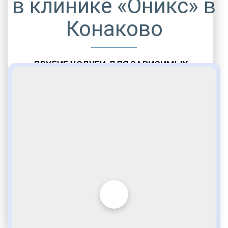
в клинике «Оникс» в
Конаково
ДРУГИЕ УСЛУГИ ДЛЯ ЗАВИСИМЫХ
Амбулаторная помощь
Врачебное наблюдение
Социальные программы
Полноценный возврат в социум
Комфортабельные палаты
Опытные медики
VIP программы помощи
Внимательное отношение
Игромания
Лудомания
Услуги адвоката
По статье 228