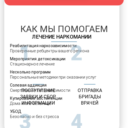
КАК МЫ ПОМОГАЕМ
ЛЕЧЕНИЕ НАРКОМАНИИ
1
2
Реабилитация наркозависимости
Проверенные ребцентры вашего региона
Мероприятия детоксикации
Стационарное лечение
Несколько программ
Персональные методики при оказании услуг
Солевая аддикция
ПОСТУПЛЕНИЕ
ОТПРАВКА
Смертельный тип зависимости
ЗАЯВКИ И СБОР
БРИГАДЫ
Купирование абстиненции
ИНФОРМАЦИИ
ВРАЧЕЙ
Дома или в больнице
УБОД
3
4
Безопасно и без стресса