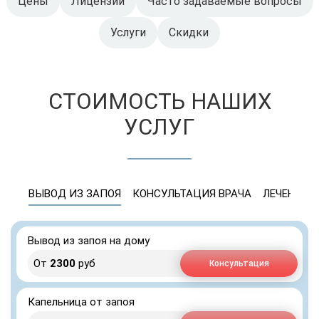
Цены
Лицензии
Часто задаваемые вопросы
Услуги
Скидки
СТОИМОСТЬ НАШИХ
УСЛУГ
ВЫВОД ИЗ ЗАПОЯ
КОНСУЛЬТАЦИЯ ВРАЧА
ЛЕЧЕНИЕ 
Вывод из запоя на дому
От
2300
руб
Консультация
Капельница от запоя