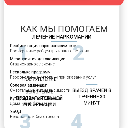
КАК МЫ ПОМОГАЕМ
ЛЕЧЕНИЕ НАРКОМАНИИ
1
2
Реабилитация наркозависимости
Проверенные ребцентры вашего региона
Мероприятия детоксикации
Стационарное лечение
Несколько программ
Персональные методики при оказании услуг
ПОСТУПЛЕНИЕ
Солевая аддикция
ЗАЯВКИ,
ВЫЕЗД ВРАЧЕЙ В
Смертельный тип зависимости
ВЫЯСНЕНИЕ
ТЕЧЕНИЕ 30
ПРЕДВАРИТЕЛЬНОЙ
Купирование абстиненции
МИНУТ
Дома или в больнице
ИНФОРМАЦИИ
УБОД
3
4
Безопасно и без стресса