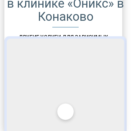
в клинике «Оникс» в
Конаково
ДРУГИЕ УСЛУГИ ДЛЯ ЗАВИСИМЫХ
Амбулаторная помощь
Врачебное наблюдение
Социальные программы
Полноценный возврат в социум
Комфортабельные палаты
Опытные медики
VIP программы помощи
Внимательное отношение
Игромания
Лудомания
Услуги адвоката
По статье 228