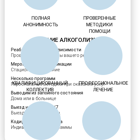
ПОЛНАЯ
ПРОВЕРЕННЫЕ
АНОНИМНОСТЬ
МЕТОДИКИ
ПОМОЩИ
ЛЕЧЕНИЕ АЛКОГОЛИЗМА
Реабилитация алкозависимости
Проверенные ребцентры вашего региона
Мероприятия детоксикации
Стационарное лечение
Несколько программ
КВАЛИФИЦИРОВАННЫЙ
ПРОФЕССИОНАЛЬНОЕ
Персональные методики при оказании услуг
КОЛЛЕКТИВ
ЛЕЧЕНИЕ
Выводим из запойного состояния
Дома или в больнице
Выезд нарколога 24/7
Выезд в течение 30 мин.
Кодировка алкоголизма
Индивидуальные программы