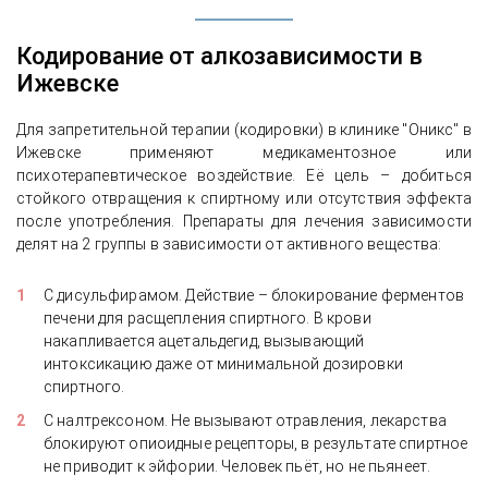
Кодирование от алкозависимости в
Ижевске
Для запретительной терапии (кодировки) в клинике "Оникс" в
Ижевске применяют медикаментозное или
психотерапевтическое воздействие. Её цель – добиться
стойкого отвращения к спиртному или отсутствия эффекта
после употребления. Препараты для лечения зависимости
делят на 2 группы в зависимости от активного вещества:
С дисульфирамом. Действие – блокирование ферментов
печени для расщепления спиртного. В крови
накапливается ацетальдегид, вызывающий
интоксикацию даже от минимальной дозировки
спиртного.
С налтрексоном. Не вызывают отравления, лекарства
блокируют опиоидные рецепторы, в результате спиртное
не приводит к эйфории. Человек пьёт, но не пьянеет.