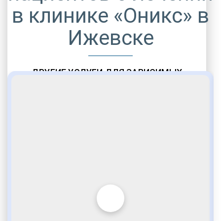
в клинике «Оникс» в
Ижевске
ДРУГИЕ УСЛУГИ ДЛЯ ЗАВИСИМЫХ
Амбулаторная помощь
Врачебное наблюдение
Социальные программы
Полноценный возврат в социум
Комфортабельные палаты
Опытные медики
VIP программы помощи
Внимательное отношение
Игромания
Лудомания
Услуги адвоката
По статье 228