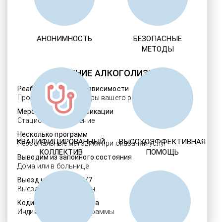
АНОНИМНОСТЬ
БЕЗОПАСНЫЕ
МЕТОДЫ
ЛЕЧЕНИЕ АЛКОГОЛИЗМА
Реабилитация алкозависимости
Проверенные ребцентры вашего региона
Мероприятия детоксикации
Стационарное лечение
Несколько программ
КВАЛИФИЦИРОВАННЫЙ
ВЫСОКОЭФФЕКТИВНАЯ
Персональные методики при оказании услуг
КОЛЛЕКТИВ
ПОМОЩЬ
Выводим из запойного состояния
Дома или в больнице
Выезд нарколога 24/7
Выезд в течение 30 мин.
Кодировка алкоголизма
Индивидуальные программы