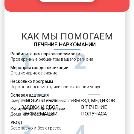
КАК МЫ ПОМОГАЕМ
ЛЕЧЕНИЕ НАРКОМАНИИ
1
2
Реабилитация наркозависимости
Проверенные ребцентры вашего региона
Мероприятия детоксикации
Стационарное лечение
Несколько программ
Персональные методики при оказании услуг
Солевая аддикция
ПОСТУПЛЕНИЕ
ВЫЕЗД МЕДИКОВ
Смертельный тип зависимости
ЗАЯВКИ И СБОР
В ТЕЧЕНИЕ
Купирование абстиненции
ИНФОРМАЦИИ
ПОЛУЧАСА
Дома или в больнице
УБОД
3
4
Безопасно и без стресса