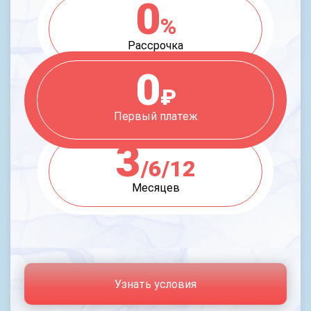
0
%
Рассрочка
0
₽
Первый платеж
3
/6/12
Месяцев
Узнать условия