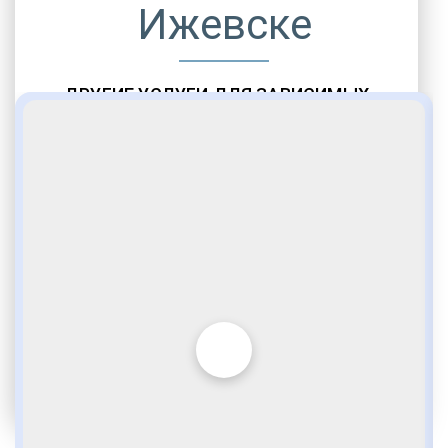
Ижевске
ДРУГИЕ УСЛУГИ ДЛЯ ЗАВИСИМЫХ
Амбулаторная помощь
Врачебное наблюдение
Социальные программы
Полноценный возврат в социум
Комфортабельные палаты
Опытные медики
VIP программы помощи
Внимательное отношение
Игромания
Лудомания
Услуги адвоката
По статье 228