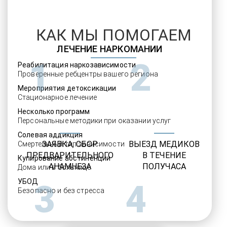
КАК МЫ ПОМОГАЕМ
ЛЕЧЕНИЕ НАРКОМАНИИ
1
2
Реабилитация наркозависимости
Проверенные ребцентры вашего региона
Мероприятия детоксикации
Стационарное лечение
Несколько программ
Персональные методики при оказании услуг
Солевая аддикция
ЗАЯВКА, СБОР
ВЫЕЗД МЕДИКОВ
Смертельный тип зависимости
ПРЕДВАРИТЕЛЬНОГО
В ТЕЧЕНИЕ
Купирование абстиненции
АНАМНЕЗА
ПОЛУЧАСА
Дома или в больнице
УБОД
3
4
Безопасно и без стресса