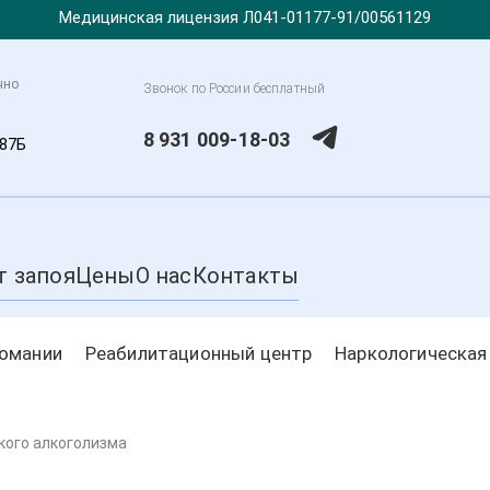
Медицинская лицензия Л041-01177-91/00561129
чно
Звонок по России бесплатный
8 931 009-18-03
 87Б
т запоя
Цены
О нас
Контакты
комании
Реабилитационный центр
Наркологическая
кого алкоголизма