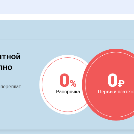
нтной
пно
0
0
%
₽
 переплат
Рассрочка
Первый плате