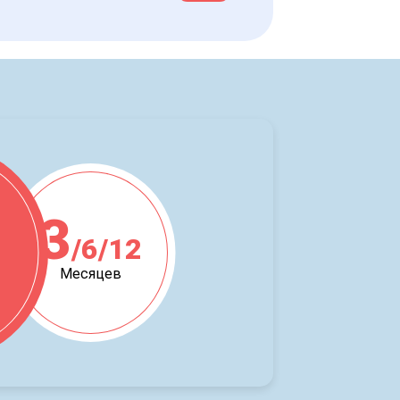
3
/6/12
ж
Месяцев