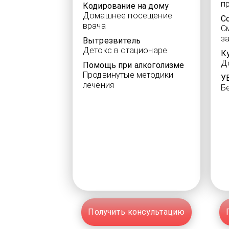
п
Кодирование на дому
Домашнее посещение
С
врача
С
з
Вытрезвитель
Детокс в стационаре
К
Д
Помощь при алкоголизме
Продвинутые методики
У
лечения
Б
Получить консультацию