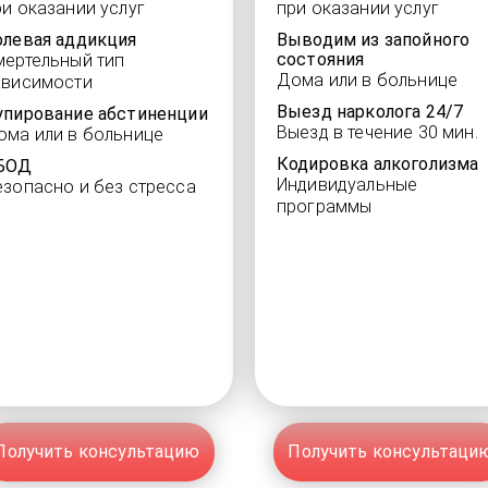
ри оказании услуг
при оказании услуг
олевая аддикция
Выводим из запойного
состояния
мертельный тип
Дома или в больнице
ависимости
Выезд нарколога 24/7
упирование абстиненции
Выезд в течение 30 мин.
ома или в больнице
Кодировка алкоголизма
БОД
Индивидуальные
езопасно и без стресса
программы
Получить консультацию
Получить консультаци