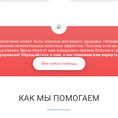
молечение может быть опасным для вашего здоровья. Неправ
явлению нежелательных побочных эффектов. Поэтому, если вы
у клинику. Врачи помогут вам определить причину болезни и 
доровьем! Обращайтесь к нам, и мы поможем вам вернуть
Мне нужна помощь
КАК МЫ ПОМОГАЕМ