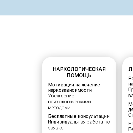
НАРКОЛОГИЧЕСКАЯ
Л
ПОМОЩЬ
Р
н
Мотивация на лечение
П
наркозависимости
в
Убеждение
психологическими
М
методами
д
С
Бесплатные консультации
Индивидуальная работа по
Н
заявке
П