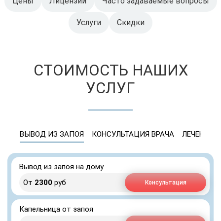
Цены
Лицензии
Часто задаваемые вопросы
Услуги
Скидки
СТОИМОСТЬ НАШИХ
УСЛУГ
ВЫВОД ИЗ ЗАПОЯ
КОНСУЛЬТАЦИЯ ВРАЧА
ЛЕЧЕНИЕ 
Вывод из запоя на дому
От
2300
руб
Консультация
Капельница от запоя