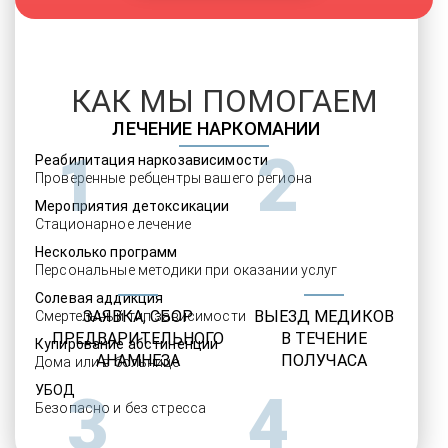
КАК МЫ ПОМОГАЕМ
ЛЕЧЕНИЕ НАРКОМАНИИ
1
2
Реабилитация наркозависимости
Проверенные ребцентры вашего региона
Мероприятия детоксикации
Стационарное лечение
Несколько программ
Персональные методики при оказании услуг
Солевая аддикция
ЗАЯВКА, СБОР
ВЫЕЗД МЕДИКОВ
Смертельный тип зависимости
ПРЕДВАРИТЕЛЬНОГО
В ТЕЧЕНИЕ
Купирование абстиненции
АНАМНЕЗА
ПОЛУЧАСА
Дома или в больнице
УБОД
3
4
Безопасно и без стресса