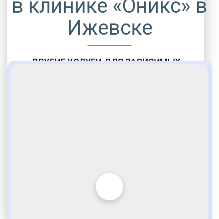
в клинике «Оникс» в
Ижевске
ДРУГИЕ УСЛУГИ ДЛЯ ЗАВИСИМЫХ
Амбулаторная помощь
Врачебное наблюдение
Социальные программы
Полноценный возврат в социум
Комфортабельные палаты
Опытные медики
VIP программы помощи
Внимательное отношение
Игромания
Лудомания
Услуги адвоката
По статье 228