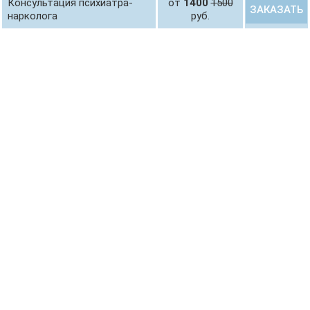
Консультация психиатра-
от
1400
1500
ЗАКАЗАТЬ
нарколога
руб.