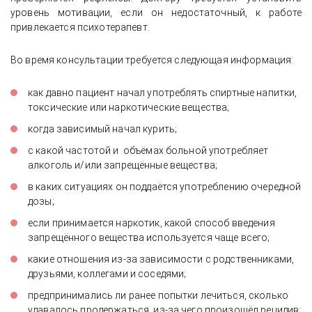
уровень мотивации, если он недостаточный, к работе
привлекается психотерапевт.
Во время консультации требуется следующая информация:
как давно пациент начал употреблять спиртные напитки,
токсические или наркотические вещества;
когда зависимый начал курить;
с какой частотой и объёмах больной употребляет
алкоголь и/или запрещённые вещества;
в каких ситуациях он поддаётся употреблению очередной
дозы;
если принимается наркотик, какой способ введения
запрещённого вещества используется чаще всего;
какие отношения из-за зависимости с родственниками,
друзьями, коллегами и соседями;
предпринимались ли ранее попытки лечиться, сколько
удавалось продержаться, из-за чего произошёл рецидив;