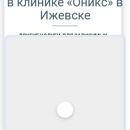
в клинике «Оникс» в
Ижевске
ДРУГИЕ УСЛУГИ ДЛЯ ЗАВИСИМЫХ
Амбулаторная помощь
Врачебное наблюдение
Социальные программы
Полноценный возврат в социум
Комфортабельные палаты
Опытные медики
VIP программы помощи
Внимательное отношение
Игромания
Лудомания
Услуги адвоката
По статье 228