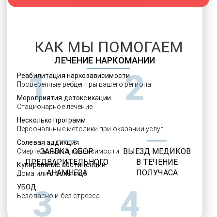
КАК МЫ ПОМОГАЕМ
ЛЕЧЕНИЕ НАРКОМАНИИ
1
2
Реабилитация наркозависимости
Проверенные ребцентры вашего региона
Мероприятия детоксикации
Стационарное лечение
Несколько программ
Персональные методики при оказании услуг
Солевая аддикция
ЗАЯВКА, СБОР
ВЫЕЗД МЕДИКОВ
Смертельный тип зависимости
ПРЕДВАРИТЕЛЬНОГО
В ТЕЧЕНИЕ
Купирование абстиненции
АНАМНЕЗА
ПОЛУЧАСА
Дома или в больнице
УБОД
3
4
Безопасно и без стресса