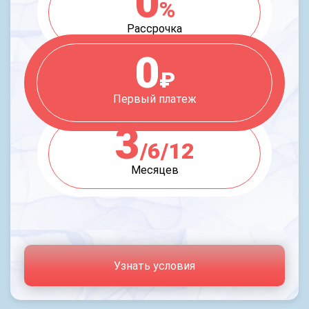
0
%
Рассрочка
0
₽
Первый платеж
3
/6/12
Месяцев
Узнать условия