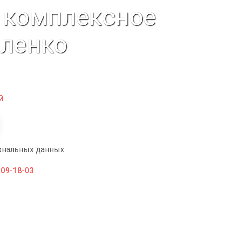
 комплексное
вленко
й
ональных данных
009-18-03