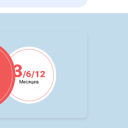
3
/6/12
ж
Месяцев