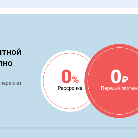
нтной
пно
0
0
%
₽
 переплат
Рассрочка
Первый плате