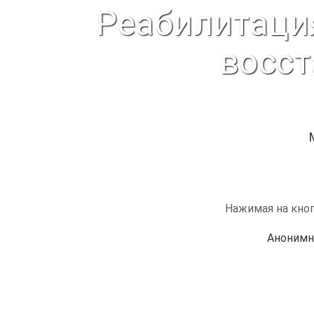
Реабилитаци
восст
Нажимая на кноп
Анонимн