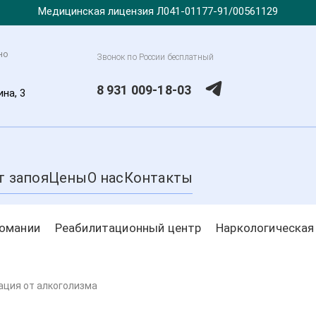
Медицинская лицензия Л041-01177-91/00561129
но
Звонок по России бесплатный
8 931 009-18-03
ина, 3
т запоя
Цены
О нас
Контакты
комании
Реабилитационный центр
Наркологическая
ация от алкоголизма