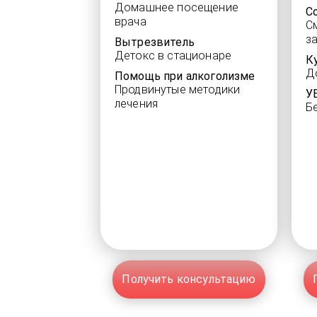
Домашнее посещение
С
врача
С
з
Вытрезвитель
Детокс в стационаре
К
Д
Помощь при алкоголизме
Продвинутые методики
У
лечения
Б
Получить консультацию