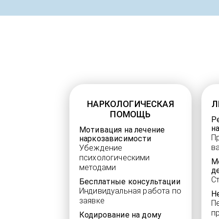
НАРКОЛОГИЧЕСКАЯ
Л
ПОМОЩЬ
Р
н
Мотивация на лечение
П
наркозависимости
в
Убеждение
психологическими
М
методами
д
С
Бесплатные консультации
Индивидуальная работа по
Н
заявке
П
п
Кодирование на дому