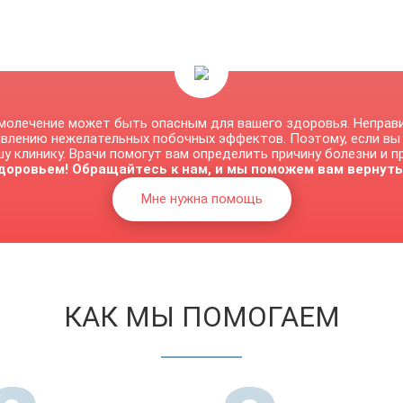
молечение может быть опасным для вашего здоровья. Неправ
явлению нежелательных побочных эффектов. Поэтому, если вы
у клинику. Врачи помогут вам определить причину болезни и 
доровьем! Обращайтесь к нам, и мы поможем вам вернуть
Мне нужна помощь
КАК МЫ ПОМОГАЕМ