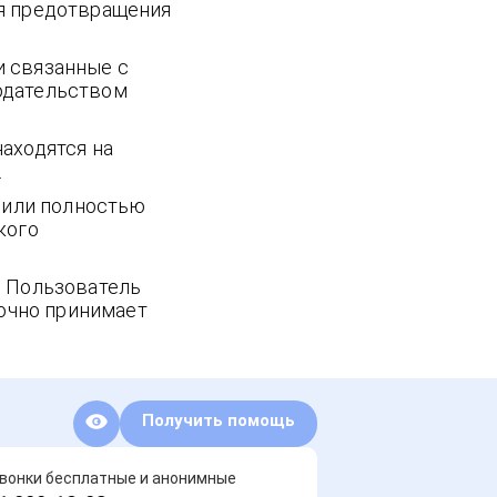
ля предотвращения
и связанные с
одательством
аходятся на
.
о или полностью
кого
, Пользователь
рочно принимает
Получить помощь
звонки бесплатные и анонимные