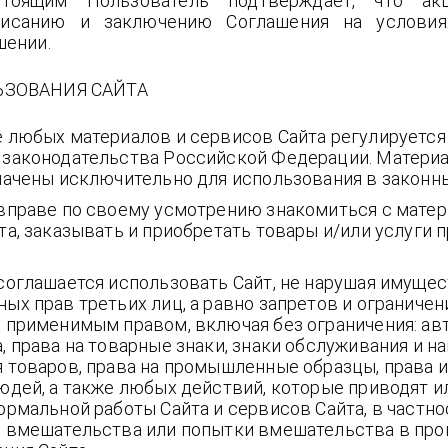
стоящим Пользователь подтверждает, что ак
писанию и заключению Соглашения на условия
шении.
ЬЗОВАНИЯ САЙТА
 любых материалов и сервисов Сайта регулируетс
законодательства Российской Федерации. Матери
начены исключительно для использования в законны
вправе по своему усмотрению знакомиться с матер
а, заказывать и приобретать товары и/или услуги 
соглашается использовать Сайт, не нарушая имуще
х прав третьих лиц, а равно запретов и ограничен
 применимым правом, включая без ограничения: ав
 права на товарные знаки, знаки обслуживания и н
 товаров, права на промышленные образцы, права 
юдей, а также любых действий, которые приводят и
рмальной работы Сайта и сервисов Сайта, в частно
 вмешательства или попытки вмешательства в про