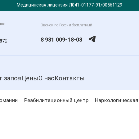
Медицинская лицензия Л041-01177-91/00561129
чно
Звонок по России бесплатный
8 931 009-18-03
 87Б
т запоя
Цены
О нас
Контакты
комании
Реабилитационный центр
Наркологическая