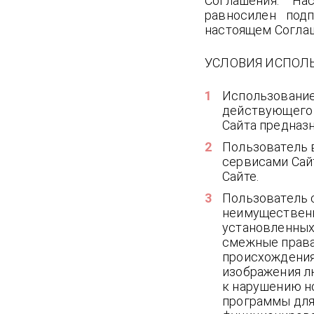
Соглашения. На
равносилен под
настоящем Согла
УСЛОВИЯ ИСПОЛ
Использование
действующего 
Сайта предназ
Пользователь 
сервисами Сайт
Сайте.
Пользователь 
неимущественны
установленных
смежные права,
происхождения
изображения л
к нарушению но
программы для