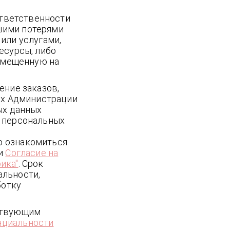
ответственности
шими потерями
или услугами,
есурсы, либо
азмещенную на
ение заказов,
ых Администрации
ых данных
О персональных
о ознакомиться
и
Согласие на
ика"
. Срок
альности,
ботку
йствующим
нциальности