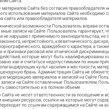
ния Сайта.
материалов Сайта без согласия правообладателя н
ого использования материалов Сайта необходимо с
а сайта или правообладателя материалов.
ехнической возможности Пользователь вправе оста
иные записи на Сайте. Пользователь гарантирует, 
си не нарушают применимого законодательства, не 
законного, непристойного, клеветнического, дискр
порнографического, враждебного характера, а такж
а и признаки расовой или этнической дискриминац
действий, которые могут быть квалифицированы к
равно как и считаться недопустимыми по иным при
опагандирующих культ насилия и жестокости, мате
цензурную брань. Администрация Сайта не обязует
ую модерацию материалов и записей на Сайте Поль
 записи на Сайте оставленные Пользователем, Поль
ть самостоятельно и в полном объеме.
 Сайта не несет ответственности за посещение и и
 внешних ресурсов, ссылки на которые могут содер
переходит по ссылкам содержащимся на Сайте на в