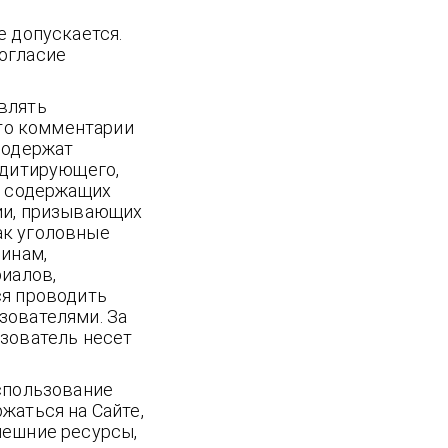
е допускается.
огласие
влять
что комментарии
содержат
едитирующего,
е содержащих
ии, призывающих
ак уголовные
чинам,
риалов,
ся проводить
зователями. За
зователь несет
спользование
жаться на Сайте,
нешние ресурсы,