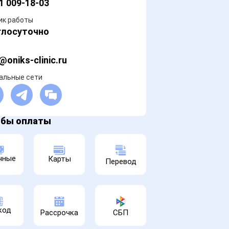
1 009-18-03
ик работы
глосуточно
@oniks-clinic.ru
альные сети
обы оплаты
чные
Карты
Перевод
код
Рассрочка
СБП