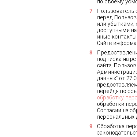
по своему усмо
Пользователь с
перед Пользов
или убытками,
доступными на
иные контакты
Сайте информа
Предоставлени
подписка на р
сайта, Пользо
Администрацие
данных” от 27.
предоставляем
перейдя по сс
обработку пер
обработки пер
Согласии на об
персональных 
Обработка пер
законодательс