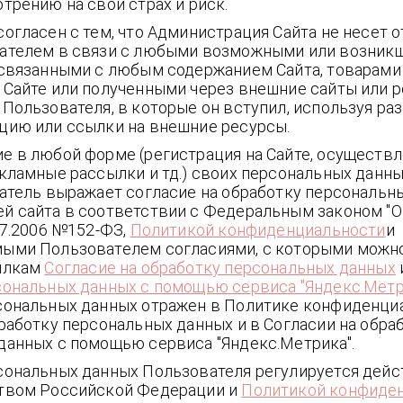
трению на свой страх и риск.
огласен с тем, что Администрация Сайта не несет 
ателем в связи с любыми возможными или возник
 связанными с любым содержанием Сайта, товарами 
 Сайте или полученными через внешние сайты или р
 Пользователя, в которые он вступил, используя р
цию или ссылки на внешние ресурсы.
е в любой форме (регистрация на Сайте, осуществл
екламные рассылки и тд.) своих персональных данн
ватель выражает согласие на обработку персональн
й сайта в соответствии с Федеральным законом "
07.2006 №152-ФЗ,
Политикой конфиденциальности
и
ыми Пользователем согласиями, с которыми можн
ылкам
Согласие на обработку персональных данных
сональных данных с помощью сервиса "Яндекс.Метр
сональных данных отражен в Политике конфиденци
работку персональных данных и в Согласии на обра
данных с помощью сервиса "Яндекс.Метрика".
сональных данных Пользователя регулируется де
твом Российской Федерации и
Политикой конфиде