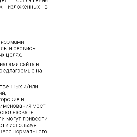
цепт Соглашения
х, изложенных в
я нормами
алы и сервисы
х целях.
иалами сайта и
предлагаемые на
ственных и/или
ий,
торские и
аименования мест
использовать
ли могут привести
сти используя
цесс нормального