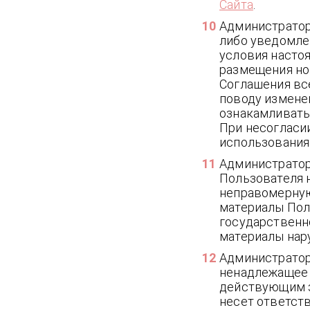
Сайта
.
Администратор
либо уведомле
условия насто
размещения но
Соглашения вс
поводу измене
ознакамливать
При несогласи
использования 
Администратор
Пользователя н
неправомерную
материалы Пол
государственно
материалы нар
Администратор
ненадлежащее 
действующим з
несет ответств