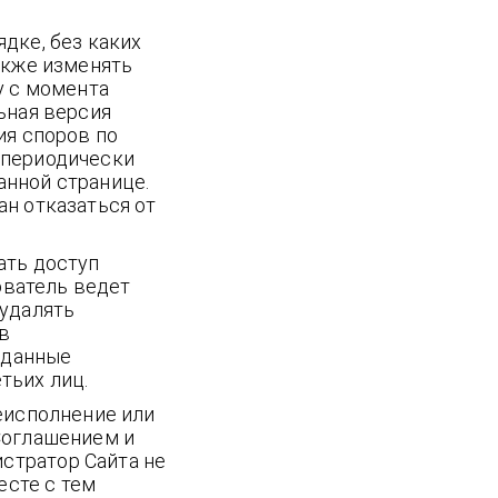
дке, без каких
акже изменять
у с момента
ьная версия
ия споров по
 периодически
нной странице.
н отказаться от
ать доступ
ователь ведет
 удалять
в
 данные
тьих лиц.
еисполнение или
Соглашением и
стратор Сайта не
есте с тем