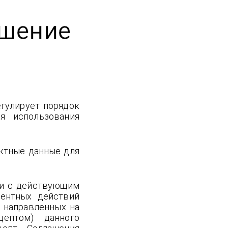
ашение
егулирует порядок
ия использования
актные данные для
ии с действующим
ентных действий
, направленных на
цептом) данного