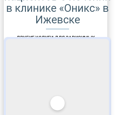
в клинике «Оникс» в
Ижевске
ДРУГИЕ УСЛУГИ ДЛЯ ЗАВИСИМЫХ
Амбулаторная помощь
Врачебное наблюдение
Социальные программы
Полноценный возврат в социум
Комфортабельные палаты
Опытные медики
VIP программы помощи
Внимательное отношение
Игромания
Лудомания
Услуги адвоката
По статье 228