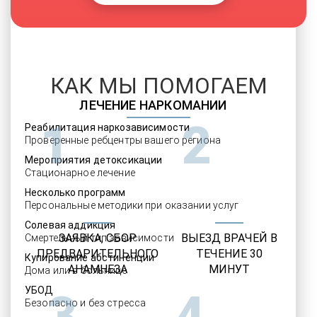
КАК МЫ ПОМОГАЕМ
ЛЕЧЕНИЕ НАРКОМАНИИ
1
2
Реабилитация наркозависимости
Проверенные ребцентры вашего региона
Мероприятия детоксикации
Стационарное лечение
Несколько программ
Персональные методики при оказании услуг
Солевая аддикция
ЗАЯВКА, СБОР
ВЫЕЗД ВРАЧЕЙ В
Смертельный тип зависимости
ПРЕДВАРИТЕЛЬНОГО
ТЕЧЕНИЕ 30
Купирование абстиненции
АНАМНЕЗА
МИНУТ
Дома или в больнице
УБОД
3
4
Безопасно и без стресса