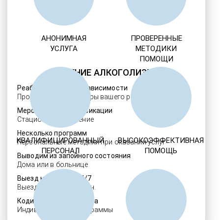
АНОНИМНАЯ
ПРОВЕРЕННЫЕ
УСЛУГА
МЕТОДИКИ
ПОМОЩИ
ЛЕЧЕНИЕ АЛКОГОЛИЗМА
Реабилитация алкозависимости
Проверенные ребцентры вашего региона
Мероприятия детоксикации
Стационарное лечение
Несколько программ
КВАЛИФИЦИРОВАННЫЙ
ВЫСОКОЭФФЕКТИВНАЯ
Персональные методики при оказании услуг
ПЕРСОНАЛ
ПОМОЩЬ
Выводим из запойного состояния
Дома или в больнице
Выезд нарколога 24/7
Выезд в течение 30 мин.
Кодировка алкоголизма
Индивидуальные программы