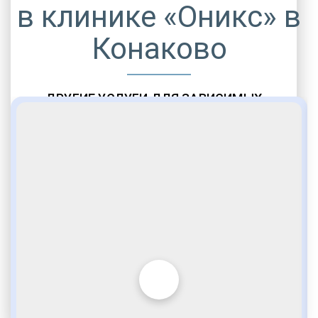
в клинике «Оникс» в
Конаково
ДРУГИЕ УСЛУГИ ДЛЯ ЗАВИСИМЫХ
Амбулаторная помощь
Врачебное наблюдение
Социальные программы
Полноценный возврат в социум
Комфортабельные палаты
Опытные медики
VIP программы помощи
Внимательное отношение
Игромания
Лудомания
Услуги адвоката
По статье 228