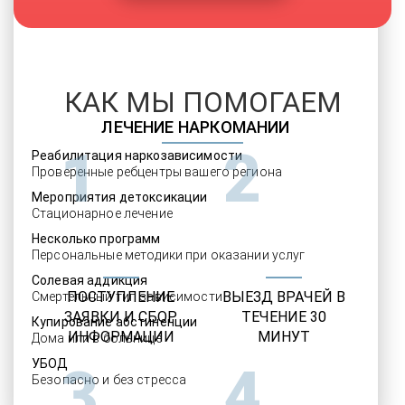
КАК МЫ ПОМОГАЕМ
ЛЕЧЕНИЕ НАРКОМАНИИ
1
2
Реабилитация наркозависимости
Проверенные ребцентры вашего региона
Мероприятия детоксикации
Стационарное лечение
Несколько программ
Персональные методики при оказании услуг
Солевая аддикция
ПОСТУПЛЕНИЕ
ВЫЕЗД ВРАЧЕЙ В
Смертельный тип зависимости
ЗАЯВКИ И СБОР
ТЕЧЕНИЕ 30
Купирование абстиненции
ИНФОРМАЦИИ
МИНУТ
Дома или в больнице
УБОД
3
4
Безопасно и без стресса