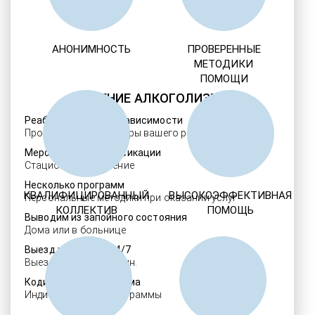
АНОНИМНОСТЬ
ПРОВЕРЕННЫЕ
МЕТОДИКИ
ПОМОЩИ
ЛЕЧЕНИЕ АЛКОГОЛИЗМА
Реабилитация алкозависимости
Проверенные ребцентры вашего региона
Мероприятия детоксикации
Стационарное лечение
Несколько программ
КВАЛИФИЦИРОВАННЫЙ
ВЫСОКОЭФФЕКТИВНАЯ
Персональные методики при оказании услуг
КОЛЛЕКТИВ
ПОМОЩЬ
Выводим из запойного состояния
Дома или в больнице
Выезд нарколога 24/7
Выезд в течение 30 мин.
Кодировка алкоголизма
Индивидуальные программы