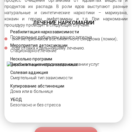
процесс очищения организма от ядовитых веществ и
продуктов их распада. В роли ядов выступают разные
натуральные и синтетические наркотики – марихуана,
кокаин и героин, амфетамины и т.д. При наркомании
ЛЕЧЕНИЕ НАРКОМАНИИ
процедуру проводят в следующих случаях:
Реабилитация наркозависимости
Проверенные ребцентры вашего региона
снятие признаков абстинентного синдрома (ломки);
Мероприятия детоксикации
подготовка к дальнейшему лечению.
Стационарное лечение
Несколько программ
Персональные методики при оказании услуг
Солевая аддикция
Смертельный тип зависимости
Купирование абстиненции
Дома или в больнице
УБОД
Безопасно и без стресса