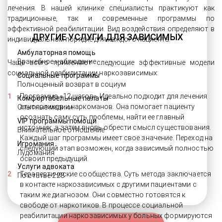
лечения. В нашей клинике специалисты практикуют как
традиционные, так и современные программы по
эффективной реабилитации. Вид воздействия определяют в
ДРУГИЕ УСЛУГИ ДЛЯ ЗАВИСИМЫХ
индивидуальном порядке для каждого пациента.
Амбулаторная помощь
Врачебное наблюдение
Чаще всего применяют следующие эффективные модели
социальной реабилитации наркозависимых:
Социальные программы
Полноценный возврат в социум
Программа «12 шагов». Идеально подходит для лечения
Комфортабельные палаты
алкоголиков и наркоманов. Она помогает пациенту
Опытные медики
осознать саму суть проблемы, найти ее главный
VIP программы помощи
источник, а затем вновь обрести смысл существования.
Внимательное отношение
Каждый шаг программы имеет свое значение. Переход на
Игромания
следующий этап возможен, когда зависимый полностью
Лудомания
освоил предыдущий.
Услуги адвоката
Терапевтические сообщества. Суть метода заключается
По статье 228
в контакте наркозависимых с другими пациентами с
таким же диагнозом. Они совместно готовятся к
свободе от наркотиков. В процессе социальной
реабилитации наркозависимых у больных формируются