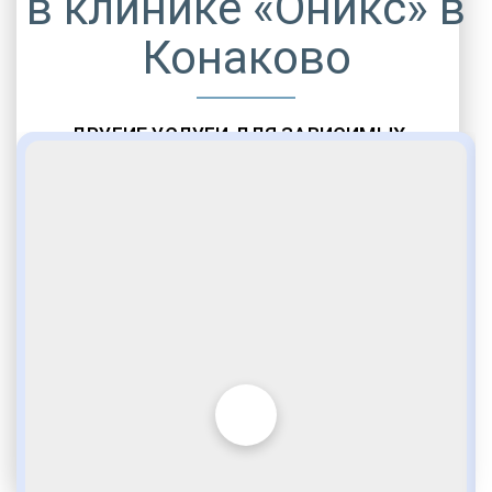
в клинике «Оникс» в
Конаково
ДРУГИЕ УСЛУГИ ДЛЯ ЗАВИСИМЫХ
Амбулаторная помощь
Врачебное наблюдение
Социальные программы
Полноценный возврат в социум
Комфортабельные палаты
Опытные медики
VIP программы помощи
Внимательное отношение
Игромания
Лудомания
Услуги адвоката
По статье 228