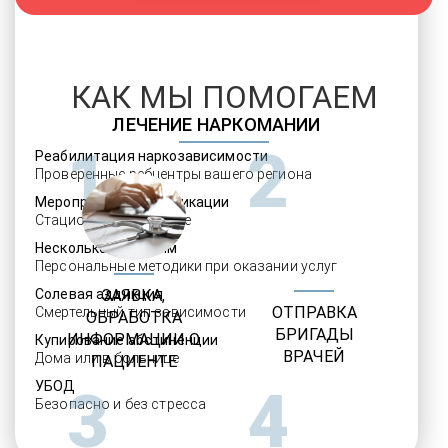
КАК МЫ ПОМОГАЕМ
ЛЕЧЕНИЕ НАРКОМАНИИ
1
2
Реабилитация наркозависимости
Проверенные ребцентры вашего региона
Мероприятия детоксикации
Стационарное лечение
Несколько программ
Персональные методики при оказании услуг
Солевая аддикция
ЗАЯВКА,
ОТПРАВКА
Смертельный тип зависимости
ОБРАБОТКА
БРИГАДЫ
ИНФОРМАЦИИ О
Купирование абстиненции
ВРАЧЕЙ
Дома или в больнице
ПАЦИЕНТЕ
УБОД
3
4
Безопасно и без стресса