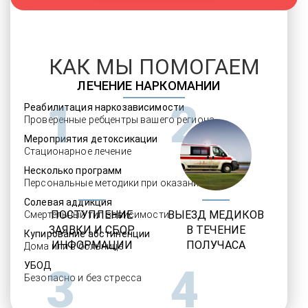
КАК МЫ ПОМОГАЕМ
ЛЕЧЕНИЕ НАРКОМАНИИ
1
2
Реабилитация наркозависимости
Проверенные ребцентры вашего региона
Мероприятия детоксикации
Стационарное лечение
Несколько программ
Персональные методики при оказании услуг
Солевая аддикция
ПОСТУПЛЕНИЕ
ВЫЕЗД МЕДИКОВ
Смертельный тип зависимости
ЗАЯВКИ И СБОР
В ТЕЧЕНИЕ
Купирование абстиненции
ИНФОРМАЦИИ
ПОЛУЧАСА
Дома или в больнице
УБОД
3
4
Безопасно и без стресса