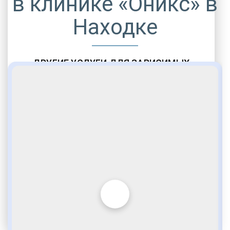
в клинике «Оникс» в
Находке
ДРУГИЕ УСЛУГИ ДЛЯ ЗАВИСИМЫХ
Амбулаторная помощь
Врачебное наблюдение
Социальные программы
Полноценный возврат в социум
Комфортабельные палаты
Опытные медики
VIP программы помощи
Внимательное отношение
Игромания
Лудомания
Услуги адвоката
По статье 228