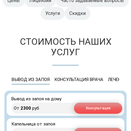
Цены
Лицензии
Часто задаваемые вопросы
Услуги
Скидки
СТОИМОСТЬ НАШИХ
УСЛУГ
ВЫВОД ИЗ ЗАПОЯ
КОНСУЛЬТАЦИЯ ВРАЧА
ЛЕЧЕНИЕ 
Вывод из запоя на дому
От
2300
руб
Консультация
Капельница от запоя