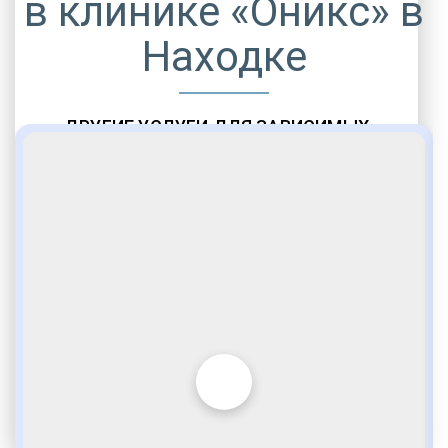
в клинике «Оникс» в
Находке
ДРУГИЕ УСЛУГИ ДЛЯ ЗАВИСИМЫХ
Амбулаторная помощь
Врачебное наблюдение
Социальные программы
Полноценный возврат в социум
Комфортабельные палаты
Опытные медики
VIP программы помощи
Внимательное отношение
Игромания
Лудомания
Услуги адвоката
По статье 228