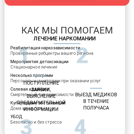
КАК МЫ ПОМОГАЕМ
ЛЕЧЕНИЕ НАРКОМАНИИ
1
2
Реабилитация наркозависимости
Проверенные ребцентры вашего региона
Мероприятия детоксикации
Стационарное лечение
Несколько программ
Персональные методики при оказании услуг
ПОСТУПЛЕНИЕ
Солевая аддикция
ЗАЯВКИ,
ВЫЕЗД МЕДИКОВ
Смертельный тип зависимости
ВЫЯСНЕНИЕ
В ТЕЧЕНИЕ
ПРЕДВАРИТЕЛЬНОЙ
Купирование абстиненции
ПОЛУЧАСА
Дома или в больнице
ИНФОРМАЦИИ
УБОД
3
4
Безопасно и без стресса