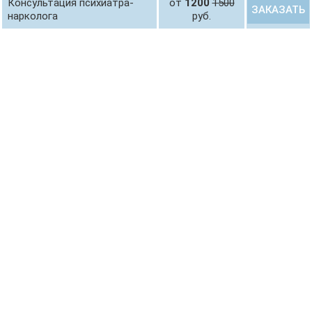
Консультация психиатра-
от
1200
1500
ЗАКАЗАТЬ
нарколога
руб.