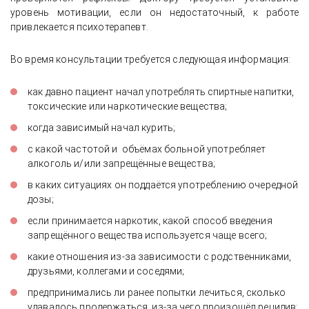
уровень мотивации, если он недостаточный, к работе
привлекается психотерапевт.
Во время консультации требуется следующая информация:
как давно пациент начал употреблять спиртные напитки,
токсические или наркотические вещества;
когда зависимый начал курить;
с какой частотой и объёмах больной употребляет
алкоголь и/или запрещённые вещества;
в каких ситуациях он поддаётся употреблению очередной
дозы;
если принимается наркотик, какой способ введения
запрещённого вещества используется чаще всего;
какие отношения из-за зависимости с родственниками,
друзьями, коллегами и соседями;
предпринимались ли ранее попытки лечиться, сколько
удавалось продержаться, из-за чего произошёл рецидив;