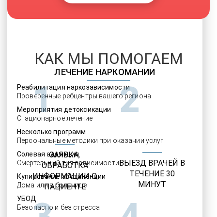
КАК МЫ ПОМОГАЕМ
ЛЕЧЕНИЕ НАРКОМАНИИ
1
2
Реабилитация наркозависимости
Проверенные ребцентры вашего региона
Мероприятия детоксикации
Стационарное лечение
Несколько программ
Персональные методики при оказании услуг
Солевая аддикция
ЗАЯВКА,
ВЫЕЗД ВРАЧЕЙ В
Смертельный тип зависимости
ОБРАБОТКА
ТЕЧЕНИЕ 30
ИНФОРМАЦИИ О
Купирование абстиненции
МИНУТ
Дома или в больнице
ПАЦИЕНТЕ
УБОД
3
4
Безопасно и без стресса