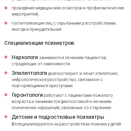
проведение медицинских осмотров и профилактических
Отзыв об экстренной помощи при
мероприятий;
алкогольном отравлении и постановке
госпитализация лиц с серьезными расстройствами,
капельницы
иногда и принудительная.
Специализации психиатров:
Наркологи
занимаются лечением пациентов,
страдающих от зависимости.
Эпилептологи
диагностируют и лечат эпилепсию,
нейрологическое расстройство, связанное с
повторяющимися приступами.
Геронтологи
работают с пациентами пожилого
возраста и занимаются диагностикой и лечением
психических нарушений, связанных со старением.
Детские и подростковые психиатры
с
специализируются на расстройствах психики у детей.