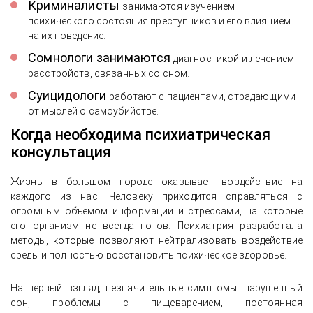
Криминалисты
занимаются изучением
психического состояния преступников и его влиянием
на их поведение.
Сомнологи занимаются
диагностикой и лечением
расстройств, связанных со сном.
Суицидологи
работают с пациентами, страдающими
от мыслей о самоубийстве.
Когда необходима психиатрическая
консультация
Жизнь в большом городе оказывает воздействие на
Опыт вывода из запоя с выездом
каждого из нас. Человеку приходится справляться с
врача на дом и стабилизации
огромным объемом информации и стрессами, на которые
состояния
его организм не всегда готов. Психиатрия разработала
методы, которые позволяют нейтрализовать воздействие
среды и полностью восстановить психическое здоровье.
На первый взгляд, незначительные симптомы: нарушенный
сон, проблемы с пищеварением, постоянная