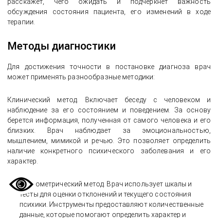
расскажет, чего ожидать и подчеркнет важность
обсуждения состояния пациента, его изменений в ходе
терапии.
Методы диагностики
История восстановления после
зависимости в реабилитационном
Для достижения точности в постановке диагноза врач
центре и амбулаторной
может применять разнообразные методики:
психологической помощи для семьи
Клинический метод. Включает беседу с человеком и
наблюдение за его состоянием и поведением. За основу
берется информация, полученная от самого человека и его
близких. Врач наблюдает за эмоциональностью,
мышлением, мимикой и речью. Это позволяет определить
наличие конкретного психического заболевания и его
характер.
Психометрический метод. Врач использует шкалы и
тесты для оценки отклонений и текущего состояния
психики. Инструменты предоставляют количественные
данные, которые помогают определить характер и