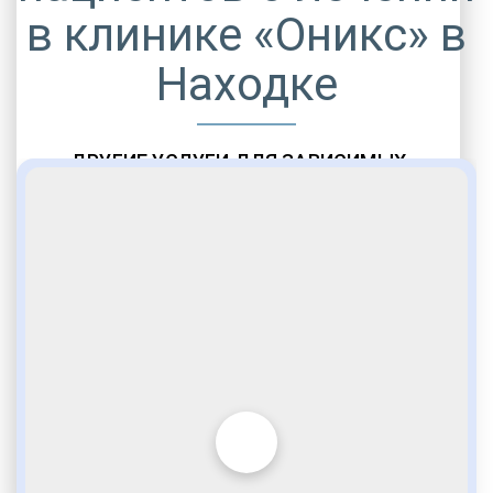
в клинике «Оникс» в
Находке
ДРУГИЕ УСЛУГИ ДЛЯ ЗАВИСИМЫХ
Амбулаторная помощь
Врачебное наблюдение
Социальные программы
Полноценный возврат в социум
Комфортабельные палаты
Опытные медики
VIP программы помощи
Внимательное отношение
Игромания
Лудомания
Услуги адвоката
По статье 228