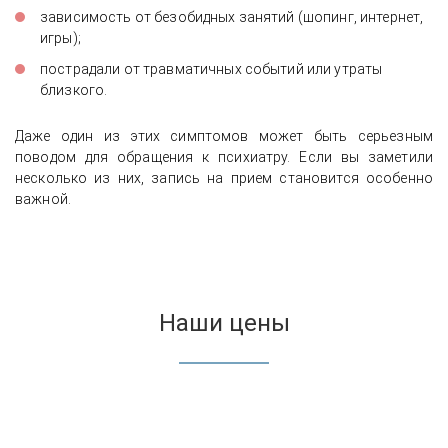
зависимость от безобидных занятий (шопинг, интернет,
игры);
Отзыв о транспортировке пациента в
пострадали от травматичных событий или утраты
реабилитационный центр под
близкого.
медицинским контролем
Даже один из этих симптомов может быть серьезным
поводом для обращения к психиатру. Если вы заметили
несколько из них, запись на прием становится особенно
важной.
Наши цены