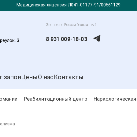
Медицинская лицензия Л041-01177-91/00561129
Звонок по России бесплатный
8 931 009-18-03
реулок, 3
т запоя
Цены
О нас
Контакты
комании
Реабилитационный центр
Наркологическая
голизма