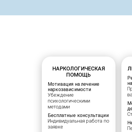
НАРКОЛОГИЧЕСКАЯ
Л
ПОМОЩЬ
Р
н
Мотивация на лечение
П
наркозависимости
в
Убеждение
психологическими
М
методами
д
С
Бесплатные консультации
Индивидуальная работа по
Н
заявке
П