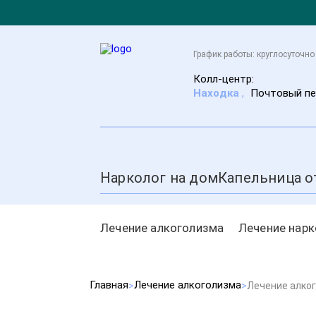
График работы: круглосуточно
Колл-центр:
Находка
,
Почтовый пе
Нарколог на дом
Капельница о
Лечение алкоголизма
Лечение нар
Главная
Лечение алкоголизма
Лечение алко