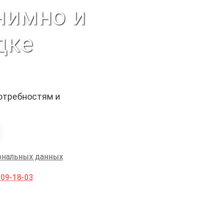
нимно и
дке
отребностям и
ональных данных
009-18-03