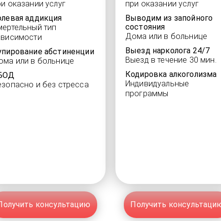
ри оказании услуг
при оказании услуг
олевая аддикция
Выводим из запойного
состояния
мертельный тип
Дома или в больнице
ависимости
Выезд нарколога 24/7
упирование абстиненции
Выезд в течение 30 мин.
ома или в больнице
Кодировка алкоголизма
БОД
Индивидуальные
езопасно и без стресса
программы
Получить консультацию
Получить консультаци