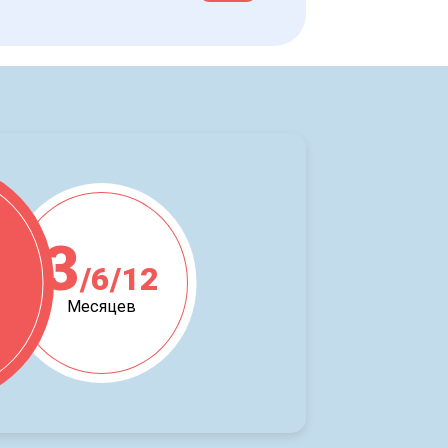
3
/6/12
ж
Месяцев