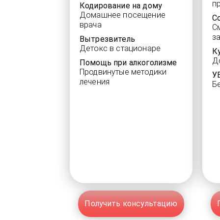
п
Кодирование на дому
Домашнее посещение
С
врача
С
з
Вытрезвитель
Детокс в стационаре
К
Д
Помощь при алкоголизме
Продвинутые методики
У
лечения
Б
Получить консультацию