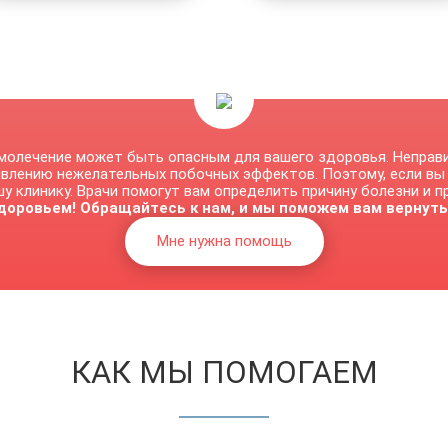
молечение может быть опасным для вашего здоровья. Неправ
явлению нежелательных побочных эффектов. Поэтому, если вы
у клинику. Врачи помогут вам определить причину болезни и 
доровьем! Обращайтесь к нам, и мы поможем вам вернуть
Мне нужна помощь
КАК МЫ ПОМОГАЕМ