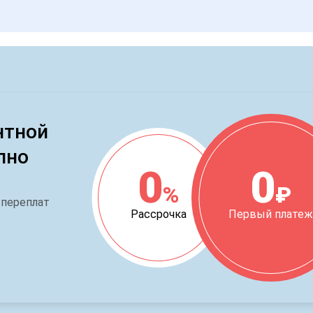
нтной
пно
0
0
%
₽
 переплат
Рассрочка
Первый плате