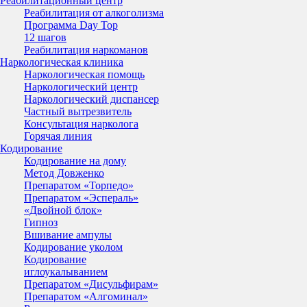
Реабилитационный центр
Реабилитация от алкоголизма
Программа Day Top
12 шагов
Реабилитация наркоманов
Наркологическая клиника
Наркологическая помощь
Наркологический центр
Наркологический диспансер
Частный вытрезвитель
Консультация нарколога
Горячая линия
Кодирование
Кодирование на дому
Метод Довженко
Препаратом «Торпедо»
Препаратом «Эспераль»
«Двойной блок»
Гипноз
Вшивание ампулы
Кодирование уколом
Кодирование
иглоукалыванием
Препаратом «Дисульфирам»
Препаратом «Алгоминал»