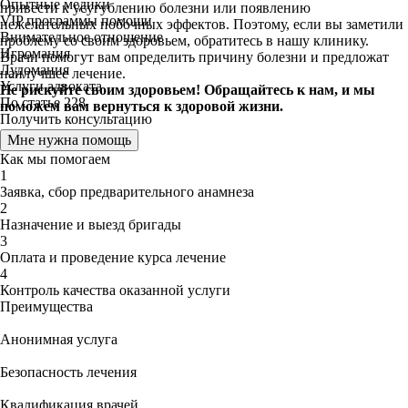
Опытные медики
привести к усугублению болезни или появлению
VIP программы помощи
нежелательных побочных эффектов. Поэтому, если вы заметили
Внимательное отношение
проблему со своим здоровьем, обратитесь в нашу клинику.
Игромания
Врачи помогут вам определить причину болезни и предложат
Лудомания
наилучшее лечение.
Услуги адвоката
Не рискуйте своим здоровьем! Обращайтесь к нам, и мы
По статье 228
поможем вам вернуться к здоровой жизни.
Получить консультацию
Мне нужна помощь
Как мы помогаем
1
Заявка, сбор предварительного анамнеза
2
Назначение и выезд бригады
3
Оплата и проведение курса лечение
4
Контроль качества оказанной услуги
Преимущества
Анонимная услуга
Безопасность лечения
Квалификация врачей