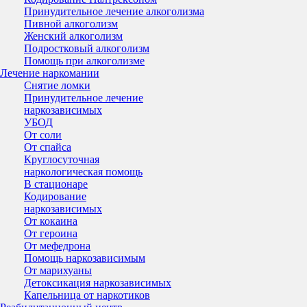
Принудительное лечение алкоголизма
Пивной алкоголизм
Женский алкоголизм
Подростковый алкоголизм
Помощь при алкоголизме
Лечение наркомании
Снятие ломки
Принудительное лечение
наркозависимых
УБОД
От соли
От спайса
Круглосуточная
наркологическая помощь
В стационаре
Кодирование
наркозависимых
От кокаина
От героина
От мефедрона
Помощь наркозависимым
От марихуаны
Детоксикация наркозависимых
Капельница от наркотиков