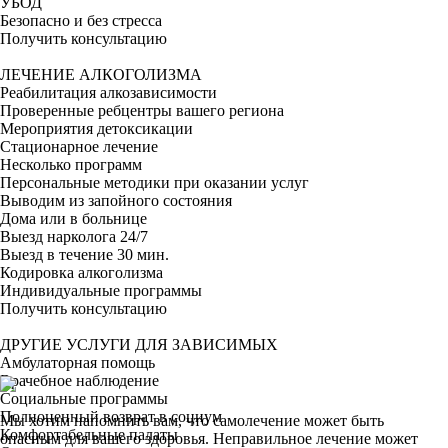
УБОД
Безопасно и без стресса
Получить консультацию
ЛЕЧЕНИЕ АЛКОГОЛИЗМА
Реабилитация алкозависимости
Проверенные ребцентры вашего региона
Мероприятия детоксикации
Стационарное лечение
Несколько программ
Персональные методики при оказании услуг
Выводим из запойного состояния
Дома или в больнице
Выезд нарколога 24/7
Выезд в течение 30 мин.
Кодировка алкоголизма
Индивидуальные программы
Получить консультацию
ДРУГИЕ УСЛУГИ ДЛЯ ЗАВИСИМЫХ
Амбулаторная помощь
Врачебное наблюдение
Социальные программы
Полноценный возврат в социум
Мы хотим напомнить вам, что самолечение может быть
Комфортабельные палаты
опасным для вашего здоровья. Неправильное лечение может