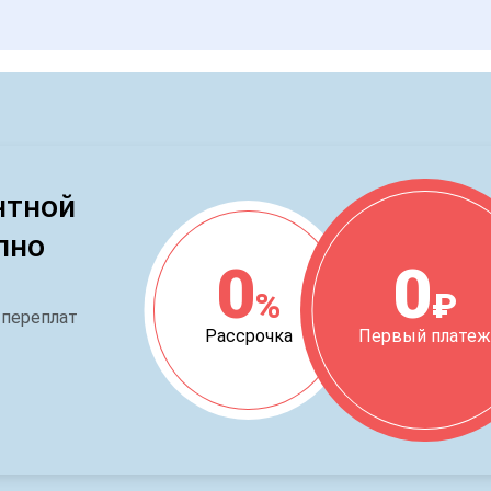
нтной
пно
0
0
%
₽
 переплат
Рассрочка
Первый плате