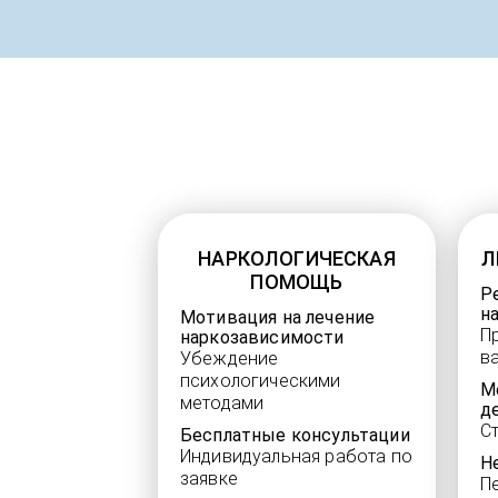
НАРКОЛОГИЧЕСКАЯ
Л
ПОМОЩЬ
Р
н
Мотивация на лечение
П
наркозависимости
в
Убеждение
психологическими
М
методами
д
С
Бесплатные консультации
Индивидуальная работа по
Н
заявке
П