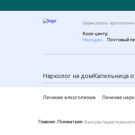
График работы: круглосуточно
Колл-центр:
Находка
,
Почтовый пе
Нарколог на дом
Капельница о
Лечение алкоголизма
Лечение нар
Главная
Психиатрия
Консультация психолог