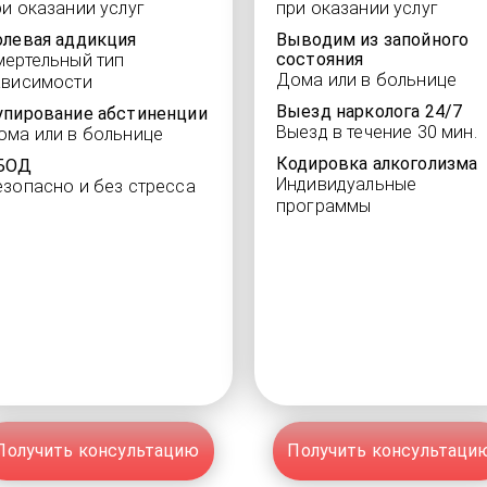
ри оказании услуг
при оказании услуг
олевая аддикция
Выводим из запойного
состояния
мертельный тип
Дома или в больнице
ависимости
Выезд нарколога 24/7
упирование абстиненции
Выезд в течение 30 мин.
ома или в больнице
Кодировка алкоголизма
БОД
Индивидуальные
езопасно и без стресса
программы
Получить консультацию
Получить консультаци