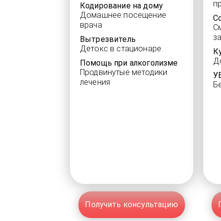
п
Кодирование на дому
Домашнее посещение
С
врача
С
з
Вытрезвитель
Детокс в стационаре
К
Д
Помощь при алкоголизме
Продвинутые методики
У
лечения
Б
Получить консультацию