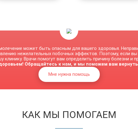
молечение может быть опасным для вашего здоровья. Неправ
явлению нежелательных побочных эффектов. Поэтому, если вы
у клинику. Врачи помогут вам определить причину болезни и 
доровьем! Обращайтесь к нам, и мы поможем вам вернуть
Мне нужна помощь
КАК МЫ ПОМОГАЕМ