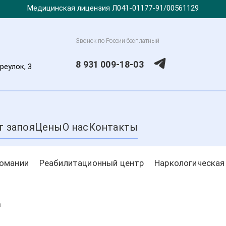
Медицинская лицензия Л041-01177-91/00561129
Звонок по России бесплатный
8 931 009-18-03
реулок, 3
т запоя
Цены
О нас
Контакты
комании
Реабилитационный центр
Наркологическая
а