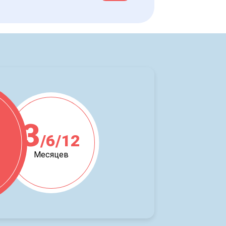
3
/6/12
ж
Месяцев