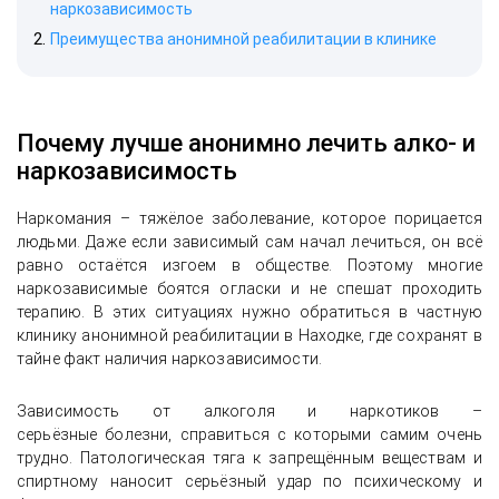
наркозависимость
Преимущества анонимной реабилитации в клинике
Почему лучше анонимно лечить алко- и
наркозависимость
Наркомания – тяжёлое заболевание, которое порицается
людьми. Даже если зависимый сам начал лечиться, он всё
История успешного лечения женского
равно остаётся изгоем в обществе. Поэтому многие
алкоголизма с сохранением
наркозависимые боятся огласки и не спешат проходить
анонимности и социальной жизни
терапию. В этих ситуациях нужно обратиться в частную
клинику анонимной реабилитации в Находке, где сохранят в
тайне факт наличия наркозависимости.
Зависимость от алкоголя и наркотиков –
серьёзные болезни, справиться с которыми самим очень
трудно. Патологическая тяга к запрещённым веществам и
спиртному наносит серьёзный удар по психическому и