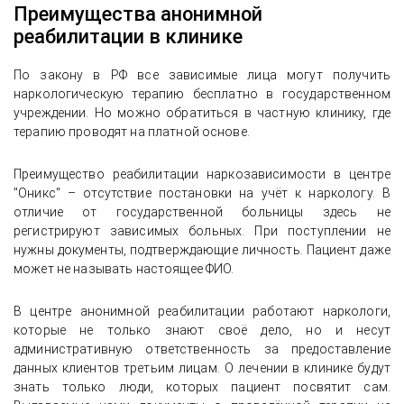
Преимущества анонимной
Отзыв об экстренной помощи при
реабилитации в клинике
алкогольном отравлении и постановке
капельницы
По закону в РФ все зависимые лица могут получить
наркологическую терапию бесплатно в государственном
учреждении. Но можно обратиться в частную клинику, где
терапию проводят на платной основе.
Преимущество реабилитации наркозависимости в центре
"Оникс" – отсутствие постановки на учёт к наркологу. В
отличие от государственной больницы здесь не
регистрируют зависимых больных. При поступлении не
нужны документы, подтверждающие личность. Пациент даже
может не называть настоящее ФИО.
В центре анонимной реабилитации работают наркологи,
которые не только знают своё дело, но и несут
административную ответственность за предоставление
данных клиентов третьим лицам. О лечении в клинике будут
знать только люди, которых пациент посвятит сам.