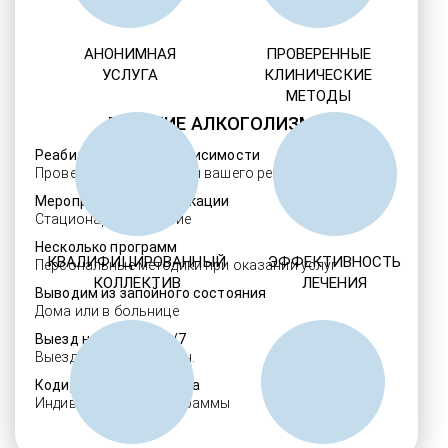
АНОНИМНАЯ
ПРОВЕРЕННЫЕ
УСЛУГА
КЛИНИЧЕСКИЕ
МЕТОДЫ
ЛЕЧЕНИЕ АЛКОГОЛИЗМА
Реабилитация алкозависимости
Проверенные ребцентры вашего региона
Мероприятия детоксикации
Стационарное лечение
Несколько программ
КВАЛИФИЦИРОВАННЫЙ
ЭФФЕКТИВНОСТЬ
Персональные методики при оказании услуг
КОЛЛЕКТИВ
ЛЕЧЕНИЯ
Выводим из запойного состояния
Дома или в больнице
Выезд нарколога 24/7
Выезд в течение 30 мин.
Кодировка алкоголизма
Индивидуальные программы