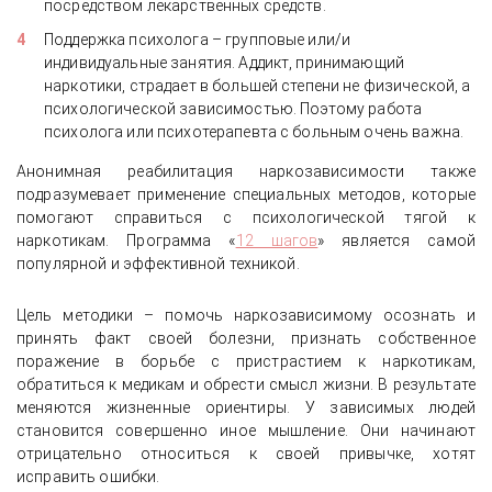
посредством лекарственных средств.
Поддержка психолога – групповые или/и
индивидуальные занятия. Аддикт, принимающий
История лечения алкогольной
наркотики, страдает в большей степени не физической, а
зависимости с прохождением
психологической зависимостью. Поэтому работа
реабилитации и работой специалистов
психолога или психотерапевта с больным очень важна.
с семьей
Анонимная реабилитация наркозависимости также
подразумевает применение специальных методов, которые
помогают справиться с психологической тягой к
наркотикам. Программа «
12 шагов
» является самой
популярной и эффективной техникой.
Цель методики – помочь наркозависимому осознать и
принять факт своей болезни, признать собственное
поражение в борьбе с пристрастием к наркотикам,
обратиться к медикам и обрести смысл жизни. В результате
меняются жизненные ориентиры. У зависимых людей
становится совершенно иное мышление. Они начинают
отрицательно относиться к своей привычке, хотят
исправить ошибки.