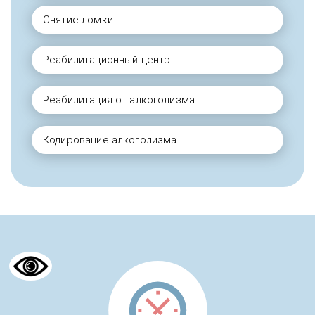
Снятие ломки
Реабилитационный центр
История восстановления после
зависимости в реабилитационном
центре и амбулаторной
Реабилитация от алкоголизма
психологической помощи для семьи
Кодирование алкоголизма