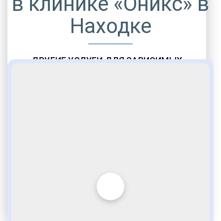
в клинике «Оникс» в
Находке
ДРУГИЕ УСЛУГИ ДЛЯ ЗАВИСИМЫХ
Амбулаторная помощь
Врачебное наблюдение
Социальные программы
Полноценный возврат в социум
Комфортабельные палаты
Опытные медики
VIP программы помощи
Внимательное отношение
Игромания
Лудомания
Услуги адвоката
По статье 228