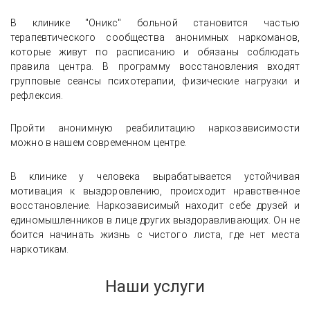
В клинике "Оникс" больной становится частью
терапевтического сообщества анонимных наркоманов,
которые живут по расписанию и обязаны соблюдать
правила центра. В программу восстановления входят
групповые сеансы психотерапии, физические нагрузки и
рефлексия.
Пройти анонимную реабилитацию наркозависимости
можно в нашем современном центре.
В клинике у человека вырабатывается устойчивая
мотивация к выздоровлению, происходит нравственное
восстановление. Наркозависимый находит себе друзей и
Отзыв о лечении депрессивного
состояния, нормализации сна и
единомышленников в лице других выздоравливающих. Он не
восстановлении энергии
боится начинать жизнь с чистого листа, где нет места
наркотикам.
Наши услуги