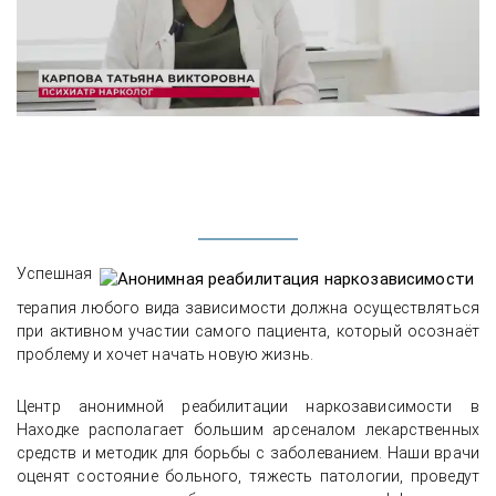
Успешная
Пациент рассказывает о выводе из
терапия любого вида зависимости должна осуществляться
запоя на дому и улучшении
при активном участии самого пациента, который осознаёт
самочувствия
проблему и хочет начать новую жизнь.
Центр анонимной реабилитации наркозависимости в
Находке располагает большим арсеналом лекарственных
средств и методик для борьбы с заболеванием. Наши врачи
оценят состояние больного, тяжесть патологии, проведут