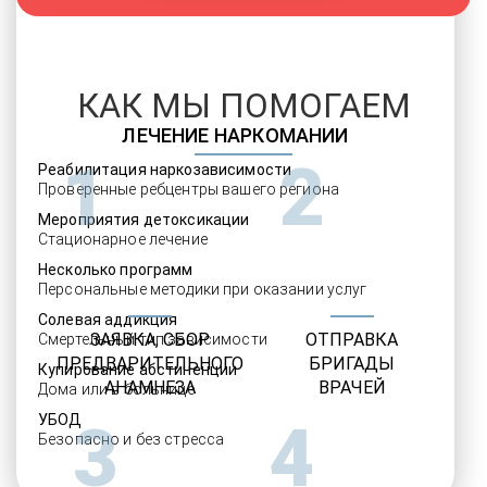
КАК МЫ ПОМОГАЕМ
ЛЕЧЕНИЕ НАРКОМАНИИ
1
2
Реабилитация наркозависимости
Проверенные ребцентры вашего региона
Мероприятия детоксикации
Стационарное лечение
Несколько программ
Персональные методики при оказании услуг
Солевая аддикция
ЗАЯВКА, СБОР
ОТПРАВКА
Смертельный тип зависимости
ПРЕДВАРИТЕЛЬНОГО
БРИГАДЫ
Купирование абстиненции
АНАМНЕЗА
ВРАЧЕЙ
Дома или в больнице
УБОД
3
4
Безопасно и без стресса