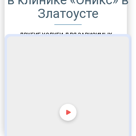
Златоусте
ДРУГИЕ УСЛУГИ ДЛЯ ЗАВИСИМЫХ
Амбулаторная помощь
Врачебное наблюдение
Социальные программы
Полноценный возврат в социум
Комфортабельные палаты
Опытные медики
VIP программы помощи
Внимательное отношение
Игромания
Лудомания
Услуги адвоката
По статье 228