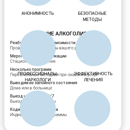
АНОНИМНОСТЬ
БЕЗОПАСНЫЕ
МЕТОДЫ
ЛЕЧЕНИЕ АЛКОГОЛИЗМА
Реабилитация алкозависимости
Проверенные ребцентры вашего региона
Мероприятия детоксикации
Стационарное лечение
Несколько программ
ПРОФЕССИОНАЛЫ-
ЭФФЕКТИВНОСТЬ
Персональные методики при оказании услуг
НАРКОЛОГИ
ЛЕЧЕНИЯ
Выводим из запойного состояния
Дома или в больнице
Выезд нарколога 24/7
Выезд в течение 30 мин.
Кодировка алкоголизма
Индивидуальные программы