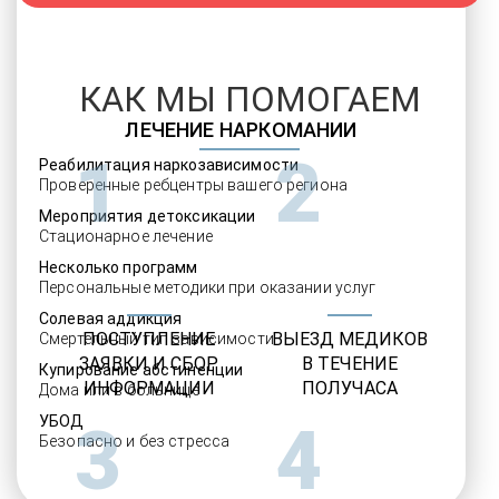
КАК МЫ ПОМОГАЕМ
ЛЕЧЕНИЕ НАРКОМАНИИ
1
2
Реабилитация наркозависимости
Проверенные ребцентры вашего региона
Мероприятия детоксикации
Стационарное лечение
Несколько программ
Персональные методики при оказании услуг
Солевая аддикция
ПОСТУПЛЕНИЕ
ВЫЕЗД МЕДИКОВ
Смертельный тип зависимости
ЗАЯВКИ И СБОР
В ТЕЧЕНИЕ
Купирование абстиненции
ИНФОРМАЦИИ
ПОЛУЧАСА
Дома или в больнице
УБОД
3
4
Безопасно и без стресса