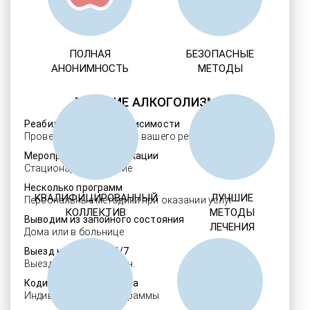
ПОЛНАЯ
БЕЗОПАСНЫЕ
АНОНИМНОСТЬ
МЕТОДЫ
ЛЕЧЕНИЕ АЛКОГОЛИЗМА
Реабилитация алкозависимости
Проверенные ребцентры вашего региона
Мероприятия детоксикации
Стационарное лечение
Несколько программ
КВАЛИФИЦИРОВАННЫЙ
ЛУЧШИЕ
Персональные методики при оказании услуг
КОЛЛЕКТИВ
МЕТОДЫ
Выводим из запойного состояния
ЛЕЧЕНИЯ
Дома или в больнице
Выезд нарколога 24/7
Выезд в течение 30 мин.
Кодировка алкоголизма
Индивидуальные программы