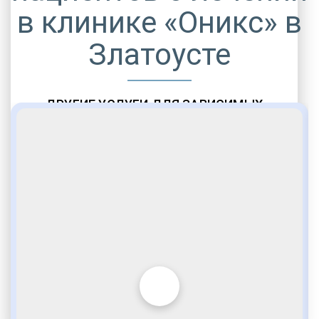
в клинике «Оникс» в
Златоусте
ДРУГИЕ УСЛУГИ ДЛЯ ЗАВИСИМЫХ
Амбулаторная помощь
Врачебное наблюдение
Социальные программы
Полноценный возврат в социум
Комфортабельные палаты
Опытные медики
VIP программы помощи
Внимательное отношение
Игромания
Лудомания
Услуги адвоката
По статье 228