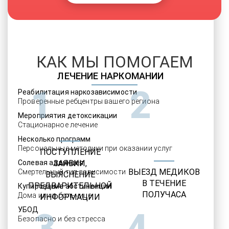
КАК МЫ ПОМОГАЕМ
ЛЕЧЕНИЕ НАРКОМАНИИ
1
2
Реабилитация наркозависимости
Проверенные ребцентры вашего региона
Мероприятия детоксикации
Стационарное лечение
Несколько программ
Персональные методики при оказании услуг
ПОСТУПЛЕНИЕ
Солевая аддикция
ЗАЯВКИ,
ВЫЕЗД МЕДИКОВ
Смертельный тип зависимости
ВЫЯСНЕНИЕ
В ТЕЧЕНИЕ
ПРЕДВАРИТЕЛЬНОЙ
Купирование абстиненции
ПОЛУЧАСА
Дома или в больнице
ИНФОРМАЦИИ
УБОД
3
4
Безопасно и без стресса