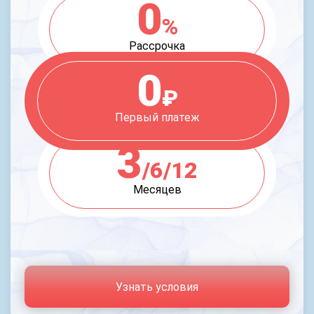
0
%
Рассрочка
0
₽
Первый платеж
3
/6/12
Месяцев
Узнать условия