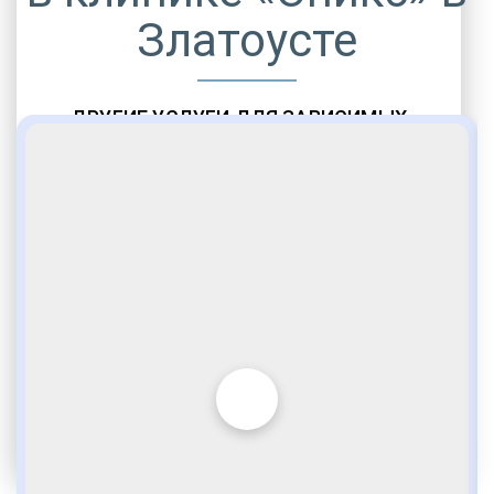
Златоусте
ДРУГИЕ УСЛУГИ ДЛЯ ЗАВИСИМЫХ
Амбулаторная помощь
Врачебное наблюдение
Социальные программы
Полноценный возврат в социум
Комфортабельные палаты
Опытные медики
VIP программы помощи
Внимательное отношение
Игромания
Лудомания
Услуги адвоката
По статье 228