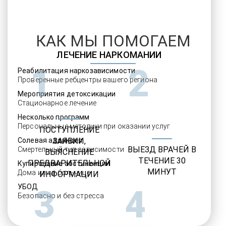
КАК МЫ ПОМОГАЕМ
ЛЕЧЕНИЕ НАРКОМАНИИ
1
2
Реабилитация наркозависимости
Проверенные ребцентры вашего региона
Мероприятия детоксикации
Стационарное лечение
Несколько программ
Персональные методики при оказании услуг
ПОСТУПЛЕНИЕ
Солевая аддикция
ЗАЯВКИ,
ВЫЕЗД ВРАЧЕЙ В
Смертельный тип зависимости
ВЫЯСНЕНИЕ
ТЕЧЕНИЕ 30
ПРЕДВАРИТЕЛЬНОЙ
Купирование абстиненции
МИНУТ
Дома или в больнице
ИНФОРМАЦИИ
УБОД
3
4
Безопасно и без стресса