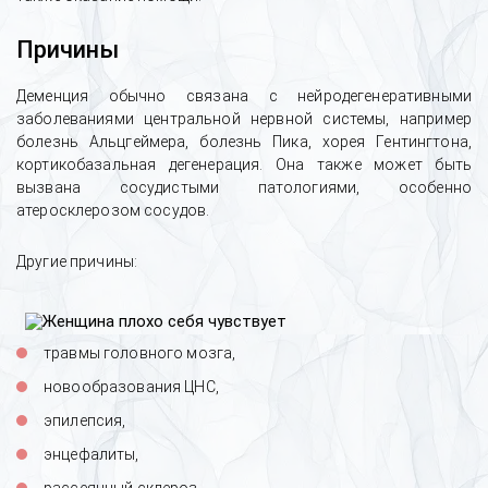
Причины
Отзыв об экстренной помощи при
алкогольном отравлении и постановке
капельницы
Деменция обычно связана с нейродегенеративными
заболеваниями центральной нервной системы, например
болезнь Альцгеймера, болезнь Пика, хорея Гентингтона,
кортикобазальная дегенерация. Она также может быть
вызвана сосудистыми патологиями, особенно
атеросклерозом сосудов.
Другие причины:
травмы головного мозга,
новообразования ЦНС,
эпилепсия,
энцефалиты,