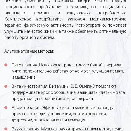
Лечение деменции у пожилых людей часто требует
стационарного пребывания в клинике, где специалисты
оказывают помощь в ежедневных потребностях.
Комплексное воздействие, включая медикаментозную
терапию, физическую активность, психотерапию, помогает
улучшить качество жизни, а также обеспечить оптимальную
работу органов и систем.
Альтернативные методы:
Фитотерапия. Некоторые травы: гинкго билоба, черника,
мята положительно действуют на мозг, улучшая память
и мышление.
Витаминотерапия. Витамины С, Е, Омега-3 помогают
поддерживать кровообращение, защищать клетки мозга,
предотвращать развитие атеросклероза.
Ароматерапия. Эфирные масла мелиссы и лаванды
применяются для успокоения, снятия агрессии,
депрессии, характерных для деменции.
Звукотерапия. Музыка, звуки природы: шум ветра, пение