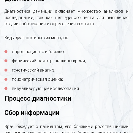
Диагностика деменции включает множество анализов и
исследований, так как нет единого теста для выявления
Отзыв о транспортировке пациента в
стадии заболевания и определения его типа.
реабилитационный центр под
медицинским контролем
Виды диагностических методов:
опрос пациента и близких;
физический осмотр, анализы крови;
генетический анализ;
психиатрическая оценка;
визуализирующие исследования.
Процесс диагностики
Сбор информации
Врач беседует с пациентом, его близкими родственниками
для выяснения характера начала болезни, симптомов, их