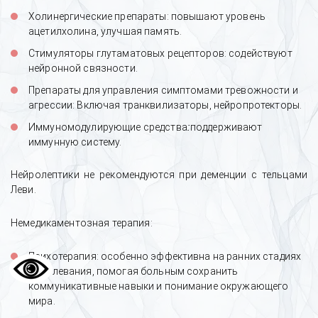
Холинергические препараты: повышают уровень
ацетилхолина, улучшая память.
Стимуляторы глутаматовых рецепторов: содействуют
нейронной связности.
История восстановления после
Препараты для управления симптомами тревожности и
зависимости в реабилитационном
агрессии: Включая транквилизаторы, нейропротекторы.
центре и амбулаторной
психологической помощи для семьи
:
Иммуномодулирующие средства
поддерживают
иммунную систему.
Нейролептики не рекомендуются при деменции с тельцами
Леви.
Немедикаментозная терапия:
Психотерапия: особенно эффективна на ранних стадиях
заболевания, помогая больным сохранить
коммуникативные навыки и понимание окружающего
мира.