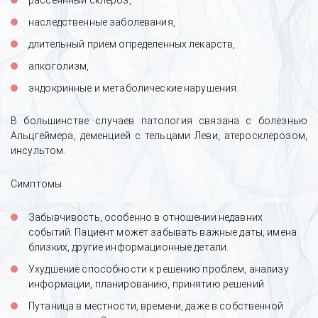
рассеянный склероз,
наследственные заболевания,
длительный прием определенных лекарств,
алкоголизм,
эндокринные и метаболические нарушения.
В большинстве случаев патология связана с болезнью
Альцгеймера, деменцией с тельцами Леви, атеросклерозом,
инсультом.
Симптомы:
Опыт вывода из запоя с выездом
врача на дом и стабилизации
Забывчивость, особенно в отношении недавних
состояния
событий. Пациент может забывать важные даты, имена
близких, другие информационные детали.
Ухудшение способности к решению проблем, анализу
информации, планированию, принятию решений.
Путаница в местности, времени, даже в собственной