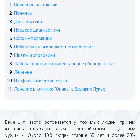
Описание патологии
Причины
Диагностика
Процесс диагностики
Сбор информации
Нейропсихологическое тестирование
Шкалы и опросники
Лабораторно-инструментальное обследование
Лечение
История успешного лечения женского
Профилактические меры
алкоголизма с сохранением
Лечение в клинике "Оникс" в Великих Луках
анонимности и социальной жизни
Деменция часто встречается у пожилых людей, причем
женщины страдают этим расстройством чаще, чем
мужчины. Около 10% людей старше 65 лет и более 20%