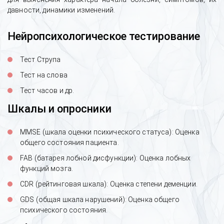
давности, динамики изменений.
Нейропсихологическое тестирование
Тест Струпа
Тест на слова
Тест часов и др.
Шкалы и опросники
MMSE (шкала оценки психического статуса): Оценка
общего состояния пациента.
Пациент рассказывает о выводе из
FAB (батарея лобной дисфункции): Оценка лобных
запоя на дому и улучшении
функций мозга.
самочувствия
CDR (рейтинговая шкала): Оценка степени деменции.
GDS (общая шкала нарушений): Оценка общего
психического состояния.