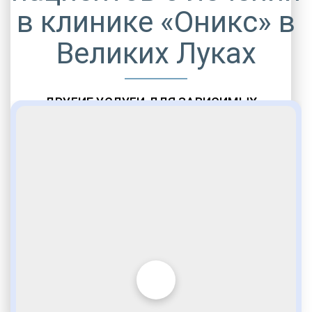
в клинике «Оникс» в
Великих Луках
ДРУГИЕ УСЛУГИ ДЛЯ ЗАВИСИМЫХ
Амбулаторная помощь
Врачебное наблюдение
Социальные программы
Полноценный возврат в социум
Комфортабельные палаты
Опытные медики
VIP программы помощи
Внимательное отношение
Игромания
Лудомания
Услуги адвоката
По статье 228