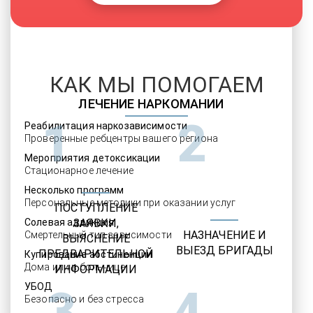
КАК МЫ ПОМОГАЕМ
ЛЕЧЕНИЕ НАРКОМАНИИ
1
2
Реабилитация наркозависимости
Проверенные ребцентры вашего региона
Мероприятия детоксикации
Стационарное лечение
Несколько программ
Персональные методики при оказании услуг
ПОСТУПЛЕНИЕ
Солевая аддикция
ЗАЯВКИ,
НАЗНАЧЕНИЕ И
Смертельный тип зависимости
ВЫЯСНЕНИЕ
ВЫЕЗД БРИГАДЫ
ПРЕДВАРИТЕЛЬНОЙ
Купирование абстиненции
Дома или в больнице
ИНФОРМАЦИИ
УБОД
3
4
Безопасно и без стресса