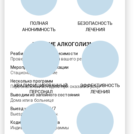
ПОЛНАЯ
БЕЗОПАСНОСТЬ
АНОНИМНОСТЬ
ЛЕЧЕНИЯ
ЛЕЧЕНИЕ АЛКОГОЛИЗМА
Реабилитация алкозависимости
Проверенные ребцентры вашего региона
Мероприятия детоксикации
Стационарное лечение
Несколько программ
КВАЛИФИЦИРОВАННЫЙ
ЭФФЕКТИВНОСТЬ
Персональные методики при оказании услуг
ПЕРСОНАЛ
ЛЕЧЕНИЯ
Выводим из запойного состояния
Дома или в больнице
Выезд нарколога 24/7
Выезд в течение 30 мин.
Кодировка алкоголизма
Индивидуальные программы