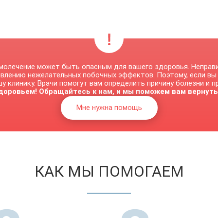
молечение может быть опасным для вашего здоровья. Неправ
явлению нежелательных побочных эффектов. Поэтому, если вы
у клинику. Врачи помогут вам определить причину болезни и 
доровьем! Обращайтесь к нам, и мы поможем вам вернуть
Мне нужна помощь
КАК МЫ ПОМОГАЕМ