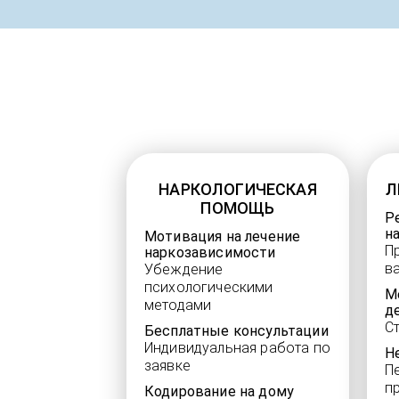
НАРКОЛОГИЧЕСКАЯ
Л
ПОМОЩЬ
Р
н
Мотивация на лечение
П
наркозависимости
в
Убеждение
психологическими
М
методами
д
С
Бесплатные консультации
Индивидуальная работа по
Н
заявке
П
п
Кодирование на дому