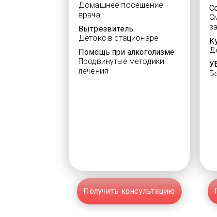
Домашнее посещение
С
врача
С
з
Вытрезвитель
Детокс в стационаре
К
Д
Помощь при алкоголизме
Продвинутые методики
У
лечения
Б
Получить консультацию