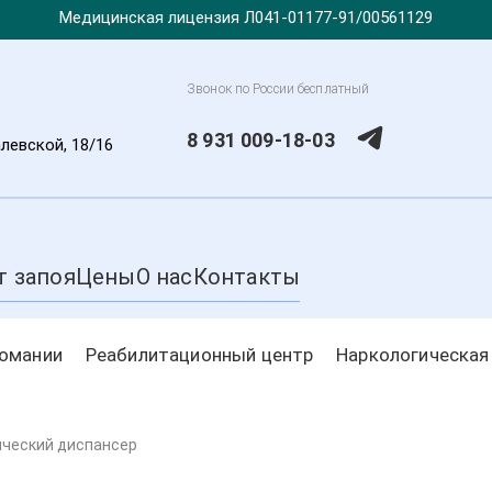
Медицинская лицензия Л041-01177-91/00561129
Звонок по России бесплатный
8 931 009-18-03
алевской, 18/16
т запоя
Цены
О нас
Контакты
комании
Реабилитационный центр
Наркологическая
ический диспансер