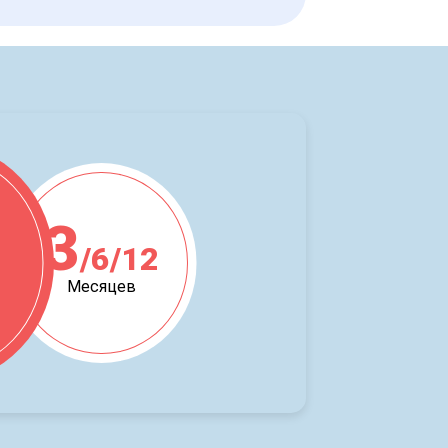
3
/6/12
ж
Месяцев