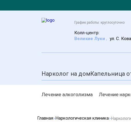
График работы: круглосуточно
Колл-центр:
Великие Луки
,
ул. С. Ков
Нарколог на дом
Капельница о
Лечение алкоголизма
Лечение нар
Главная
Наркологическая клиника
Нарколог