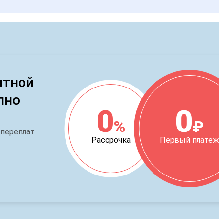
нтной
пно
0
0
%
₽
 переплат
Рассрочка
Первый плате