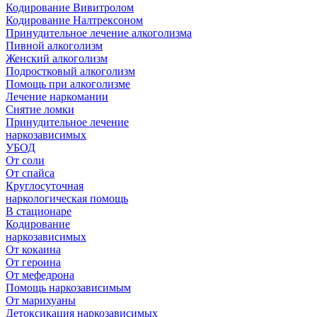
Кодирование Вивитролом
Кодирование Налтрексоном
Принудительное лечение алкоголизма
Пивной алкоголизм
Женский алкоголизм
Подростковый алкоголизм
Помощь при алкоголизме
Лечение наркомании
Снятие ломки
Принудительное лечение
наркозависимых
УБОД
От соли
От спайса
Круглосуточная
наркологическая помощь
В стационаре
Кодирование
наркозависимых
От кокаина
От героина
От мефедрона
Помощь наркозависимым
От марихуаны
Детоксикация наркозависимых