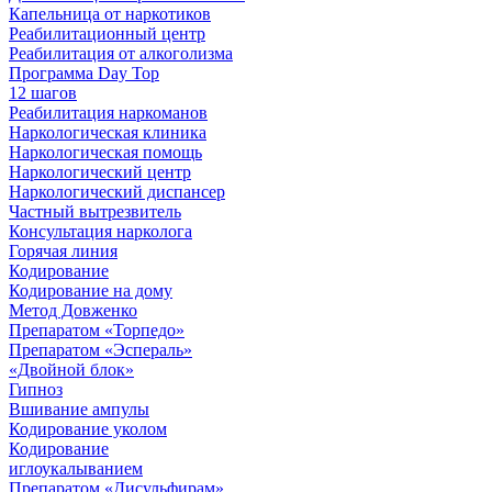
Капельница от наркотиков
Реабилитационный центр
Реабилитация от алкоголизма
Программа Day Top
12 шагов
Реабилитация наркоманов
Наркологическая клиника
Наркологическая помощь
Наркологический центр
Наркологический диспансер
Частный вытрезвитель
Консультация нарколога
Горячая линия
Кодирование
Кодирование на дому
Метод Довженко
Препаратом «Торпедо»
Препаратом «Эспераль»
«Двойной блок»
Гипноз
Вшивание ампулы
Кодирование уколом
Кодирование
иглоукалыванием
Препаратом «Дисульфирам»