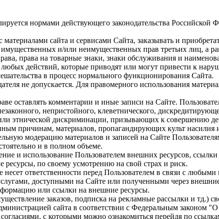
лируется нормами действующего законодательства Российской 
 материалами сайта и сервисами Сайта, заказывать и приобрета
ая имущественных и/или неимущественных прав третьих лиц, а 
права, права на товарные знаки, знаки обслуживания и наимено
е любых действий, которые приводят или могут привести к нару
ешательства в процесс нормального функционирования Сайта.
дателя не допускается. Для правомерного использования матери
ве оставлять комментарии и иные записи на Сайте. Пользовате
незаконного, непристойного, клеветнического, дискредитирующе
й или этнической дискриминации, призывающих к совершению де
 иным причинам, материалов, пропагандирующих культ насилия 
ельную модерацию материалов и записей на Сайте Пользователям
стоятельно и в полном объеме.
ение и использование Пользователем внешних ресурсов, ссылки 
 ресурсы, по своему усмотрению на свой страх и риск.
 не несет ответственности перед Пользователем в связи с любы
слугами, доступными на Сайте или полученными через внешние 
нформацию или ссылки на внешние ресурсы.
существление заказов, подписка на рекламные рассылки и тд.) 
дминистрацией сайта в соответствии с Федеральным законом "О
согласиями, с которыми можно ознакомиться перейдя по ссылк