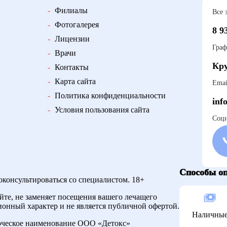
-
Филиалы
Все 
-
Фотогалерея
8 9
-
Лицензии
Граф
-
Врачи
Кру
-
Контакты
-
Карта сайта
Emai
-
Политика конфиденциальности
inf
-
Условия пользования сайта
Соци
Способы о
консультироваться со специалистом. 18+
йте, не заменяет посещения вашего лечащего
онный характер и не является публичной офертой.
Наличны
рческое наименование ООО «Детокс»