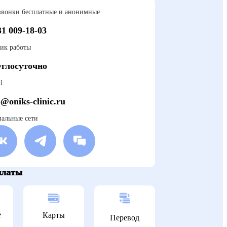
звонки бесплатные и анонимные
31 009-18-03
ик работы
глосуточно
l
o@oniks-clinic.ru
альные сети
платы
е
Карты
Перевод