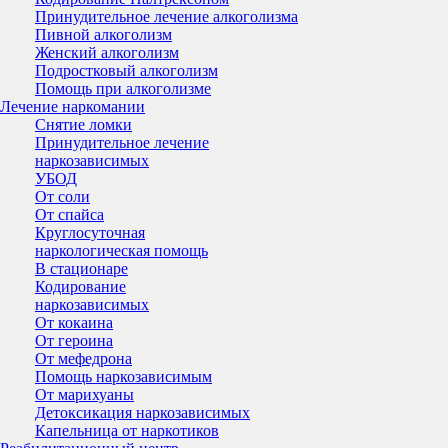
Принудительное лечение алкоголизма
Пивной алкоголизм
Женский алкоголизм
Подростковый алкоголизм
Помощь при алкоголизме
Лечение наркомании
Снятие ломки
Принудительное лечение
наркозависимых
УБОД
От соли
От спайса
Круглосуточная
наркологическая помощь
В стационаре
Кодирование
наркозависимых
От кокаина
От героина
От мефедрона
Помощь наркозависимым
От марихуаны
Детоксикация наркозависимых
Капельница от наркотиков