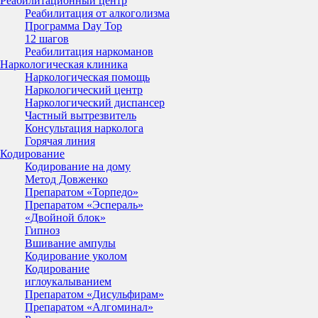
Реабилитационный центр
Реабилитация от алкоголизма
Программа Day Top
12 шагов
Реабилитация наркоманов
Наркологическая клиника
Наркологическая помощь
Наркологический центр
Наркологический диспансер
Частный вытрезвитель
Консультация нарколога
Горячая линия
Кодирование
Кодирование на дому
Метод Довженко
Препаратом «Торпедо»
Препаратом «Эспераль»
«Двойной блок»
Гипноз
Вшивание ампулы
Кодирование уколом
Кодирование
иглоукалыванием
Препаратом «Дисульфирам»
Препаратом «Алгоминал»