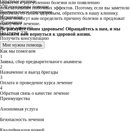
Опытные медики
привести к усугублению болезни или появлению
VIP программы помощи
нежелательных побочных эффектов. Поэтому, если вы заметили
Внимательное отношение
проблему со своим здоровьем, обратитесь в нашу клинику.
Игромания
Врачи помогут вам определить причину болезни и предложат
Лудомания
наилучшее лечение.
Услуги адвоката
Не рискуйте своим здоровьем! Обращайтесь к нам, и мы
По статье 228
поможем вам вернуться к здоровой жизни.
Получить консультацию
Мне нужна помощь
Как мы помогаем
1
Заявка, сбор предварительного анамнеза
2
Назначение и выезд бригады
3
Оплата и проведение курса лечение
4
Обратная связь о качестве лечение
Преимущества
Анонимная услуга
Безопасность лечения
Квалификация врачей