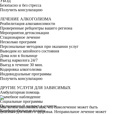
УБОД
Безопасно и без стресса
Получить консультацию
ЛЕЧЕНИЕ АЛКОГОЛИЗМА
Реабилитация алкозависимости
Проверенные ребцентры вашего региона
Мероприятия детоксикации
Стационарное лечение
Несколько программ
Персональные методики при оказании услуг
Выводим из запойного состояния
Дома или в больнице
Выезд нарколога 24/7
Выезд в течение 30 мин.
Кодировка алкоголизма
Индивидуальные программы
Получить консультацию
ДРУГИЕ УСЛУГИ ДЛЯ ЗАВИСИМЫХ
Амбулаторная помощь
Врачебное наблюдение
Социальные программы
Полноценный возврат в социум
Мы хотим напомнить вам, что самолечение может быть
Комфортабельные палаты
опасным для вашего здоровья. Неправильное лечение может