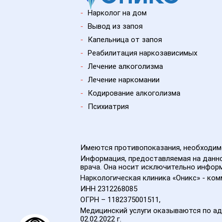
-
Нарколог на дом
-
Вывод из запоя
-
Капельница от запоя
-
Реабилитация наркозависимых
-
Лечение алкоголизма
-
Лечение наркомании
-
Кодирование алкоголизма
-
Психиатрия
Имеются противопоказания, необходимо
Информация, предоставляемая на данно
врача. Она носит исключительно информ
Наркологическая клиника «Оникс» - ко
ИНН 2312268085
ОГРН – 1182375001511,
Медицинский услуги оказываются по ад
02.02.2022 г.