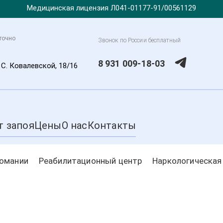
Медицинская лицензия Л041-01177-91/00561129
уточно
Звонок по России бесплатный
8 931 009-18-03
. С. Ковалевской, 18/16
т запоя
Цены
О нас
Контакты
комании
Реабилитационный центр
Наркологическая