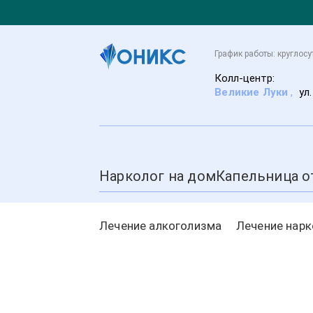
График работы: круглос
Колл-центр:
Великие Луки
,
ул
Нарколог на дом
Капельница о
Лечение алкоголизма
Лечение нар