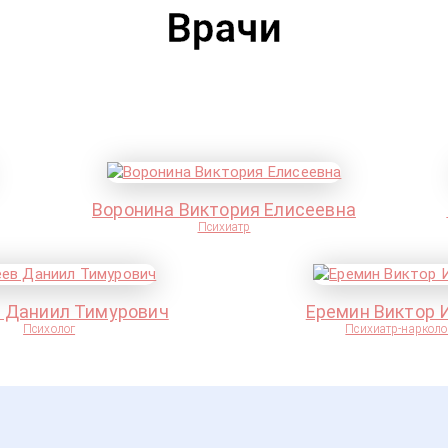
Врачи
Воронина Виктория Елисеевна
Психиатр
 Даниил Тимурович
Еремин Виктор 
Психолог
Психиатр-нарколо