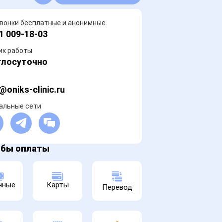
звонки бесплатные и анонимные
1 009-18-03
ик работы
глосуточно
@oniks-clinic.ru
альные сети
обы оплаты
чные
Карты
Перевод