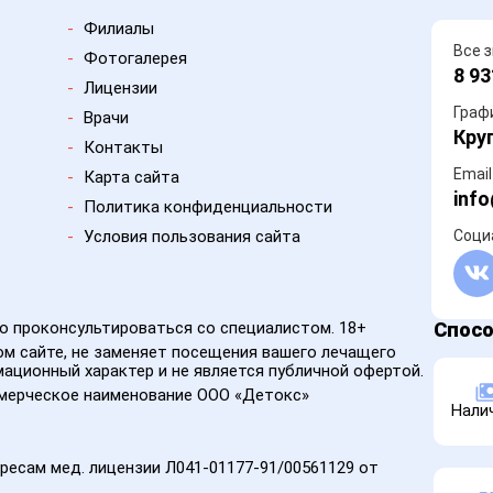
-
Филиалы
Все 
-
Фотогалерея
8 93
-
Лицензии
Граф
-
Врачи
Кру
-
Контакты
Email
-
Карта сайта
info
-
Политика конфиденциальности
-
Условия пользования сайта
Соци
 проконсультироваться со специалистом. 18+
Спос
м сайте, не заменяет посещения вашего лечащего
ационный характер и не является публичной офертой.
ммерческое наименование ООО «Детокс»
Нали
ресам мед. лицензии Л041-01177-91/00561129 от