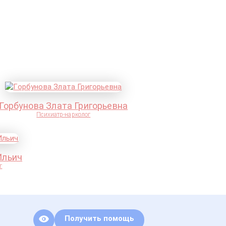
Горбунова Злата Григорьевна
Психиатр-нарколог
Ильич
г
Получить помощь