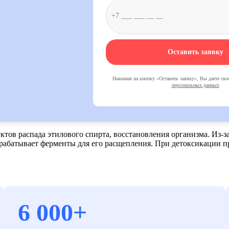
Оставить заявку
Нажимая на кнопку «Оставить заявку», Вы даете свое
персональных данных
ктов распада этилового спирта, восстановления организма. Из-з
вырабатывает ферменты для его расщепления. При детоксикации 
6 000+