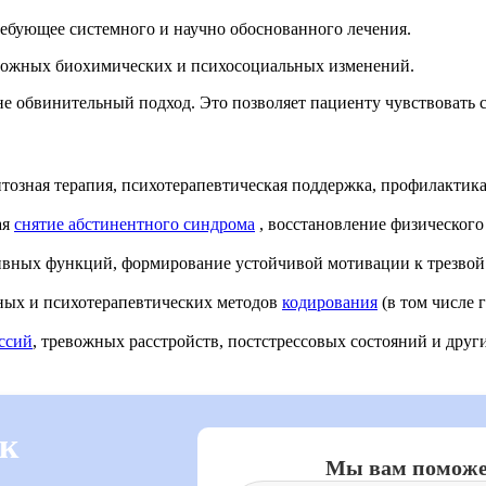
ребующее системного и научно обоснованного лечения.
 сложных биохимических и психосоциальных изменений.
 обвинительный подход. Это позволяет пациенту чувствовать се
тозная терапия, психотерапевтическая поддержка, профилактик
ая
снятие абстинентного синдрома
, восстановление физического
тивных функций, формирование устойчивой мотивации к трезвой
ных и психотерапевтических методов
кодирования
(в том числе 
ссий
, тревожных расстройств, постстрессовых состояний и дру
 к
Мы вам помож