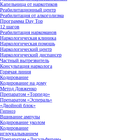
Капельница от наркотиков
Реабилитационный центр
Реабилитация от алкоголизма
Программа Day Top
12 шагов
Реабилитация наркоманов
Наркологическая клиника
Наркологическая помощь
Наркологический центр
Наркологический диспансер
Частный вытрезвитель
Консультация нарколога
Горячая линия
Кодирование
Кодирование на дому
Метод Довженко
Препаратом «Торпедо»
Препаратом «Эспераль»
«Двойной блок»
Гипноз
Вшивание ампулы
Кодирование уколом
Кодирование
иглоукалыванием
Препаратом «Дисульфирам»