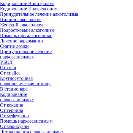
Кодирование Вивитролом
Кодирование Налтрексоном
Принудительное лечение алкоголизма
Пивной алкоголизм
Женский алкоголизм
Подростковый алкоголизм
Помощь при алкоголизме
Лечение наркомании
Снятие ломки
Принудительное лечение
наркозависимых
УБОД
От соли
От спайса
Круглосуточная
наркологическая помощь
В стационаре
Кодирование
наркозависимых
От кокаина
От героина
От мефедрона
Помощь наркозависимым
От марихуаны
Детоксикация наркозависимых