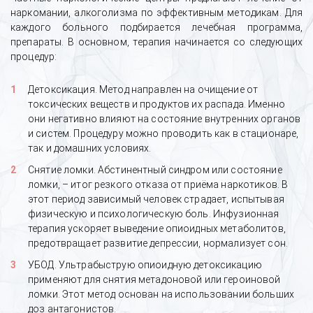
наркомании, алкоголизма по эффективным методикам. Для
каждого больного подбирается лечебная программа,
препараты. В основном, терапия начинается со следующих
процедур:
Детоксикация. Метод направлен на очищение от
токсических веществ и продуктов их распада. Именно
они негативно влияют на состояние внутренних органов
и систем. Процедуру можно проводить как в стационаре,
так и домашних условиях.
Снятие ломки. Абстинентный синдром или состояние
ломки, – итог резкого отказа от приёма наркотиков. В
этот период зависимый человек страдает, испытывая
физическую и психологическую боль. Инфузионная
терапия ускоряет выведение опиоидных метаболитов,
предотвращает развитие депрессии, нормализует сон.
УБОД. Ультрабыструю опиоидную детоксикацию
применяют для снятия метадоновой или героиновой
ломки. Этот метод основан на использовании больших
доз антагонистов.