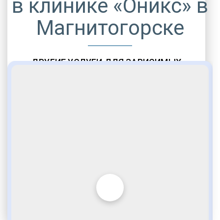
в клинике «Оникс» в
Магнитогорске
ДРУГИЕ УСЛУГИ ДЛЯ ЗАВИСИМЫХ
Амбулаторная помощь
Врачебное наблюдение
Социальные программы
Полноценный возврат в социум
Комфортабельные палаты
Опытные медики
VIP программы помощи
Внимательное отношение
Игромания
Лудомания
Услуги адвоката
По статье 228