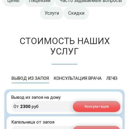
Цены
Лицензии
Часто задаваемые вопросы
Услуги
Скидки
СТОИМОСТЬ НАШИХ
УСЛУГ
ВЫВОД ИЗ ЗАПОЯ
КОНСУЛЬТАЦИЯ ВРАЧА
ЛЕЧЕНИЕ 
Вывод из запоя на дому
От
2300
руб
Консультация
Капельница от запоя