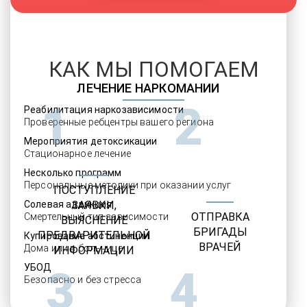
КАК МЫ ПОМОГАЕМ
ЛЕЧЕНИЕ НАРКОМАНИИ
1
2
Реабилитация наркозависимости
Проверенные ребцентры вашего региона
Мероприятия детоксикации
Стационарное лечение
Несколько программ
Персональные методики при оказании услуг
ПОСТУПЛЕНИЕ
Солевая аддикция
ЗАЯВКИ,
ОТПРАВКА
Смертельный тип зависимости
ВЫЯСНЕНИЕ
БРИГАДЫ
ПРЕДВАРИТЕЛЬНОЙ
Купирование абстиненции
ВРАЧЕЙ
Дома или в больнице
ИНФОРМАЦИИ
УБОД
3
4
Безопасно и без стресса