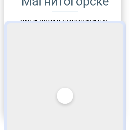
Магнитогорске
ДРУГИЕ УСЛУГИ ДЛЯ ЗАВИСИМЫХ
Амбулаторная помощь
Врачебное наблюдение
Социальные программы
Полноценный возврат в социум
Комфортабельные палаты
Опытные медики
VIP программы помощи
Внимательное отношение
Игромания
Лудомания
Услуги адвоката
По статье 228