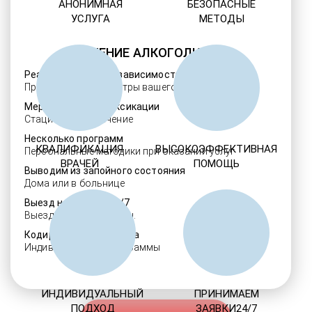
АНОНИМНАЯ
БЕЗОПАСНЫЕ
УСЛУГА
МЕТОДЫ
ЛЕЧЕНИЕ АЛКОГОЛИЗМА
Реабилитация алкозависимости
Проверенные ребцентры вашего региона
Мероприятия детоксикации
Стационарное лечение
Несколько программ
КВАЛИФИКАЦИЯ
ВЫСОКОЭФФЕКТИВНАЯ
Персональные методики при оказании услуг
ВРАЧЕЙ
ПОМОЩЬ
Выводим из запойного состояния
Дома или в больнице
Выезд нарколога 24/7
Выезд в течение 30 мин.
Кодировка алкоголизма
Индивидуальные программы
ИНДИВИДУАЛЬНЫЙ
ПРИНИМАЕМ
ПОДХОД
ЗАЯВКИ24/7