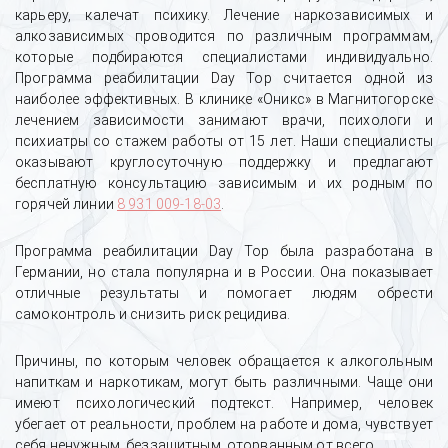
карьеру, калечат психику. Лечение наркозависимых и
алкозависимых проводится по различным программам,
которые подбираются специалистами индивидуально.
Программа реабилитации Day Top считается одной из
наиболее эффективных. В клинике «Оникс» в Магнитогорске
лечением зависимости занимают врачи, психологи и
психиатры со стажем работы от 15 лет. Наши специалисты
оказывают круглосуточную поддержку и предлагают
бесплатную консультацию зависимым и их родным по
горячей линии
8 931 009-18-03
.
Программа реабилитации Day Top была разработана в
Германии, но стала популярна и в России. Она показывает
отличные результаты и помогает людям обрести
самоконтроль и снизить риск рецидива.
Причины, по которым человек обращается к алкогольным
напиткам и наркотикам, могут быть различными. Чаще они
имеют психологический подтекст. Например, человек
убегает от реальности, проблем на работе и дома, чувствует
себя ненужным, беззащитным, оторванным от всего.