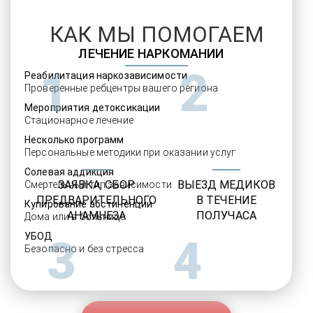
КАК МЫ ПОМОГАЕМ
ЛЕЧЕНИЕ НАРКОМАНИИ
1
2
Реабилитация наркозависимости
Проверенные ребцентры вашего региона
Мероприятия детоксикации
Стационарное лечение
Несколько программ
Персональные методики при оказании услуг
Солевая аддикция
ЗАЯВКА, СБОР
ВЫЕЗД МЕДИКОВ
Смертельный тип зависимости
ПРЕДВАРИТЕЛЬНОГО
В ТЕЧЕНИЕ
Купирование абстиненции
АНАМНЕЗА
ПОЛУЧАСА
Дома или в больнице
УБОД
3
4
Безопасно и без стресса