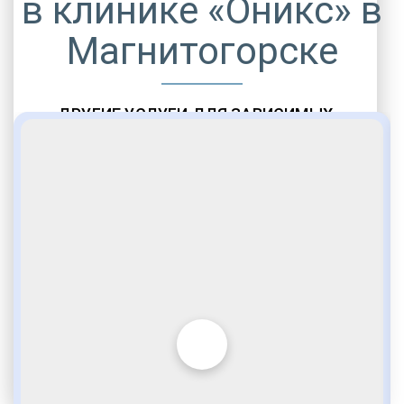
в клинике «Оникс» в
Магнитогорске
ДРУГИЕ УСЛУГИ ДЛЯ ЗАВИСИМЫХ
Амбулаторная помощь
Врачебное наблюдение
Социальные программы
Полноценный возврат в социум
Комфортабельные палаты
Опытные медики
VIP программы помощи
Внимательное отношение
Игромания
Лудомания
Услуги адвоката
По статье 228