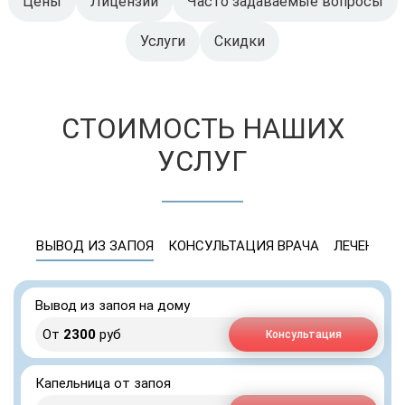
Цены
Лицензии
Часто задаваемые вопросы
Услуги
Скидки
СТОИМОСТЬ НАШИХ
УСЛУГ
ВЫВОД ИЗ ЗАПОЯ
КОНСУЛЬТАЦИЯ ВРАЧА
ЛЕЧЕНИЕ 
Вывод из запоя на дому
От
2300
руб
Консультация
Капельница от запоя