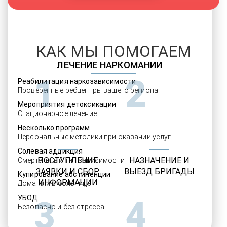
КАК МЫ ПОМОГАЕМ
ЛЕЧЕНИЕ НАРКОМАНИИ
1
2
Реабилитация наркозависимости
Проверенные ребцентры вашего региона
Мероприятия детоксикации
Стационарное лечение
Несколько программ
Персональные методики при оказании услуг
Солевая аддикция
ПОСТУПЛЕНИЕ
НАЗНАЧЕНИЕ И
Смертельный тип зависимости
ЗАЯВКИ И СБОР
ВЫЕЗД БРИГАДЫ
Купирование абстиненции
ИНФОРМАЦИИ
Дома или в больнице
УБОД
3
4
Безопасно и без стресса