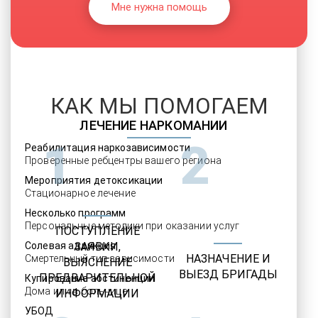
Мне нужна помощь
КАК МЫ ПОМОГАЕМ
ЛЕЧЕНИЕ НАРКОМАНИИ
1
2
Реабилитация наркозависимости
Проверенные ребцентры вашего региона
Мероприятия детоксикации
Стационарное лечение
Несколько программ
Персональные методики при оказании услуг
ПОСТУПЛЕНИЕ
Солевая аддикция
ЗАЯВКИ,
НАЗНАЧЕНИЕ И
Смертельный тип зависимости
ВЫЯСНЕНИЕ
ВЫЕЗД БРИГАДЫ
ПРЕДВАРИТЕЛЬНОЙ
Купирование абстиненции
Дома или в больнице
ИНФОРМАЦИИ
УБОД