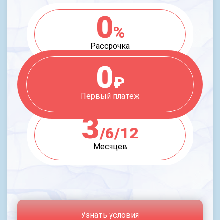
0
%
Рассрочка
0
₽
Первый платеж
3
/6/12
Месяцев
Узнать условия