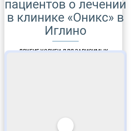
пациентов о лечении
в клинике «Оникс» в
Иглино
ДРУГИЕ УСЛУГИ ДЛЯ ЗАВИСИМЫХ
Амбулаторная помощь
Врачебное наблюдение
Социальные программы
Полноценный возврат в социум
Комфортабельные палаты
Опытные медики
VIP программы помощи
Внимательное отношение
Игромания
Лудомания
Услуги адвоката